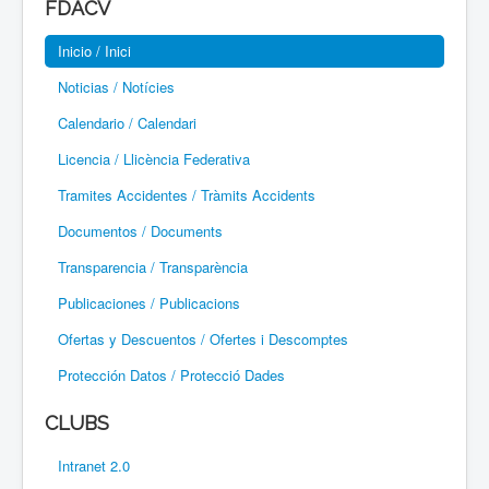
FDACV
Paramotor
Inicio / Inici
Parapente / Parapent
Noticias / Notícies
Ultraligeros / Ultralleugers
Calendario / Calendari
Licencia / Llicència Federativa
Vuelo Con Motor / Vol Amb Motor
Tramites Accidentes / Tràmits Accidents
Documentos / Documents
Transparencia / Transparència
Publicaciones / Publicacions
Ofertas y Descuentos / Ofertes i Descomptes
Protección Datos / Protecció Dades
CLUBS
Intranet 2.0