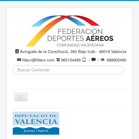
Avinguda de la Constitució, 260 Bajo Izdo - 46019 Valencia
fdacv@fdacv.com
963154489
/
/
688902490
Buscar...
Cambiar
navegación
Aeromodelismo / Aeromodelisme
Ala Delta
Paracaidismo / Paracaigudisme