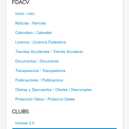
FDACV
Paramotor
Inicio / Inici
Parapente / Parapent
Noticias / Notícies
Ultraligeros / Ultralleugers
Calendario / Calendari
Licencia / Llicència Federativa
Vuelo Con Motor / Vol Amb Motor
Tramites Accidentes / Tràmits Accidents
Documentos / Documents
Transparencia / Transparència
Publicaciones / Publicacions
Ofertas y Descuentos / Ofertes i Descomptes
Protección Datos / Protecció Dades
CLUBS
Intranet 2.0