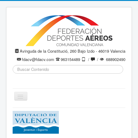
Avinguda de la Constitució, 260 Bajo Izdo - 46019 Valencia
fdacv@fdacv.com
963154489
/
/
688902490
Buscar...
Cambiar
navegación
Aeromodelismo / Aeromodelisme
Ala Delta
Paracaidismo / Paracaigudisme