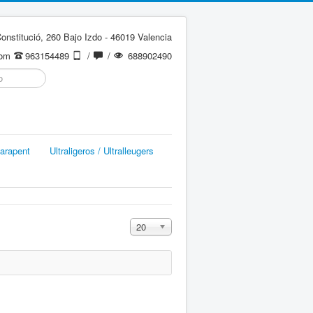
onstitució, 260 Bajo Izdo - 46019 Valencia
com
963154489
/
/
688902490
arapent
Ultraligeros / Ultralleugers
Cantidad a mostrar
20