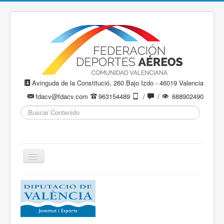
Avinguda de la Constitució, 260 Bajo Izdo - 46019 Valencia
fdacv@fdacv.com
963154489
/
/
688902490
Buscar...
Cambiar
navegación
Aeromodelismo / Aeromodelisme
Ala Delta
Paracaidismo / Paracaigudisme