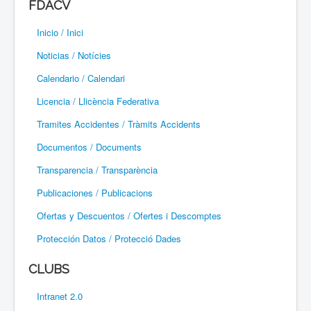
FDACV
Paramotor
Inicio / Inici
Parapente / Parapent
Noticias / Notícies
Ultraligeros / Ultralleugers
Calendario / Calendari
Licencia / Llicència Federativa
Vuelo Con Motor / Vol Amb Motor
Tramites Accidentes / Tràmits Accidents
Documentos / Documents
Transparencia / Transparència
Publicaciones / Publicacions
Ofertas y Descuentos / Ofertes i Descomptes
Protección Datos / Protecció Dades
CLUBS
Intranet 2.0