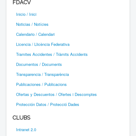
FDACV
Paramotor
Inicio / Inici
Parapente / Parapent
Noticias / Notícies
Ultraligeros / Ultralleugers
Calendario / Calendari
Licencia / Llicència Federativa
Vuelo Con Motor / Vol Amb Motor
Tramites Accidentes / Tràmits Accidents
Documentos / Documents
Transparencia / Transparència
Publicaciones / Publicacions
Ofertas y Descuentos / Ofertes i Descomptes
Protección Datos / Protecció Dades
CLUBS
Intranet 2.0