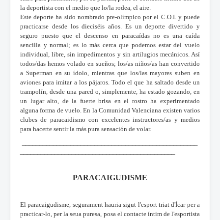
la deportista con el medio que lo/la rodea, el aire.
Este deporte ha sido nombrado pre-olímpico por el C.O.I. y puede
practicarse desde los dieciséis años. Es un deporte divertido y
seguro puesto que el descenso en paracaídas no es una caída
sencilla y normal; es lo más cerca que podemos estar del vuelo
individual, libre, sin impedimentos y sin artilugios mecánicos. Así
todos/das hemos volado en sueños; los/as niños/as han convertido
a Superman en su ídolo, mientras que los/las mayores suben en
aviones para imitar a los pájaros. Todo el que ha saltado desde un
trampolín, desde una pared o, simplemente, ha estado gozando, en
un lugar alto, de la fuerte brisa en el rostro ha experimentado
alguna forma de vuelo. En la Comunidad Valenciana existen varios
clubes de paracaidismo con excelentes instructores/as y medios
para hacerte sentir la más pura sensación de volar.
___________________________________________________
_____________________________________________
PARACAIGUDISME
El paracaigudisme, segurament hauria sigut l'esport triat d'Ícar per a
practicar-lo, per la seua puresa, posa el contacte íntim de l'esportista