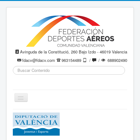
Avinguda de la Constitució, 260 Bajo Izdo - 46019 Valencia
fdacv@fdacv.com
963154489
/
/
688902490
Buscar...
Cambiar
navegación
Aeromodelismo / Aeromodelisme
Ala Delta
Paracaidismo / Paracaigudisme