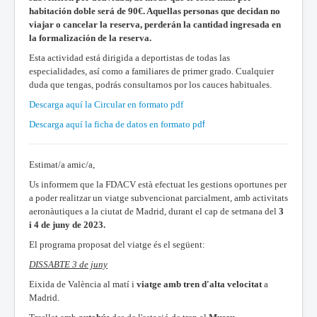
habitación doble será de 90€. Aquellas personas que decidan no
viajar o cancelar la reserva, perderán la cantidad ingresada en
la formalización de la reserva.
Esta actividad está dirigida a deportistas de todas las
especialidades, así como a familiares de primer grado. Cualquier
duda que tengas, podrás consultarnos por los cauces habituales.
Descarga aquí la Circular en formato pdf
f
Descarga aquí la ficha de datos en formato pd
Estimat/a amic/a,
Us informem que la FDACV està efectuat les gestions oportunes per
a poder realitzar un viatge subvencionat parcialment, amb activitats
aeronàutiques a la ciutat de Madrid, durant el cap de setmana del
3
i 4 de juny de 2023.
El programa proposat del viatge és el següent:
DISSABTE 3 de juny
Eixida de València al matí i
viatge amb tren d'alta velocitat
a
Madrid.