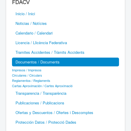
FDACV
Paramotor
Inicio / Inici
Parapente / Parapent
Noticias / Notícies
Ultraligeros / Ultralleugers
Calendario / Calendari
Licencia / Llicència Federativa
Vuelo Con Motor / Vol Amb Motor
Tramites Accidentes / Tràmits Accidents
Documentos / Documents
Impresos / Impresos
Circulares / Circulars
Reglamentos / Reglaments
Cartas Aproximación / Cartes Aproximació
Transparencia / Transparència
Publicaciones / Publicacions
Ofertas y Descuentos / Ofertes i Descomptes
Protección Datos / Protecció Dades