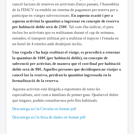
cancel·lacions de reserves en activitats d'anys passats, l'Assemblea
de la FDACV va establir un sistema de pagament per reserva per a
participar en viatges subvencionats.
En aquesta ocasió i per a
aquesta activitat la quantitat a ingressar en concepte de reserva
per habitació doble serà de 250€
. Tal com s'ha indicat, el preu
inclou les activitats que es realitzaran durant el cap de setmana,
entrades, el transport utilitzat per a realitzar el trajecte i l'estada en
un hotel de 4 estreles amb desdejuni inclòs.
Una vegada s'ha haja realitzat el viatge, es procedirà a retornar
la quantitat de 160€ (per habitació doble), en concepte de
subvenció per activitat, de manera que el cost final per habitació
doble serà de 90€. Aquelles persones que decidisquen no viatjar o
cancel·lar la reserva, perdran la quantitat ingressada en la
formalització de la reserva.
Aquesta activitat està dirigida a esportistes de totes les
especialitats, així com a familiars de primer grau. Qualsevol dubte
que tingues, podràs consultar-nos pels llits habituals.
Descarrega ací la Circular en format pdf
Descarrega ací la fitxa de dades en format pdf