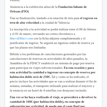
vientos.
Asistencia a la exhibición aérea de la
Fundación Infante de
Orleans (FIO)
.
Tras su finalización, traslado a la estación de tren para
el regreso en
tren de alta velocidad
a la ciudad de Valencia.
La inscripción a la actividad se podrá realizar entre el 06 de febrero
y el 01 de marzo; enviando un correo electrónico a
fdacv@fdacv.com
con la ficha adjunta cumplimentada y el
justificante de ingreso. Se seguirá un riguroso orden de reserva ya
que las plazas son limitadas.
Debido a los problemas de cancelaciones generados por las
cancelaciones de reservas en actividades de años pasados, la
Asamblea de la FDACV estableció un sistema de pago por reserva
para participar en viajes subvencionados.
En esta ocasión y para
esta actividad la cantidad a ingresar en concepto de reserva por
habitación doble será de 250€.
Tal y como se ha indicado, el
precio incluye las actividades que se van a realizar durante el fin de
semana, entradas, el transporte utilizado para realizar el trayecto y
la estancia en un hotel de 4 estrellas con desayuno incluido.
Una vez se ha haya realizado el viaje, se procederá a devolver la
cantidad de 160€ (por habitación doble), en concepto de
subvención por actividad, de modo que el coste final por