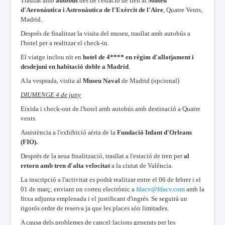
Trasllat amb
autobús
des de l'estació de tren al
Museu
d'Aeronàutica i Astronàutica de l'Exèrcit de l'Aire
, Quatre Vents,
Madrid.
Després de finalitzar la visita del museu, trasllat amb autobús a
l'hotel per a realitzar el check-in.
El viatge inclou nit en
hotel de 4**** en règim d'allotjament i
desdejuni en habitació doble a Madrid
.
A la vesprada, visita al
Museu Naval
de Madrid (opcional)
DIUMENGE 4 de juny
Eixida i check-out de l'hotel amb autobús amb destinació a Quatre
vents.
Assistència a l'exhibició aèria de la
Fundació Infant d'Orleans
(FIO).
Després de la seua finalització, trasllat a l'estació de tren per
al
retorn amb tren d'alta velocitat
a la ciutat de València.
La inscripció a l'activitat es podrà realitzar entre el 06 de febrer i el
01 de març; enviant un correu electrònic a
fdacv@fdacv.com
amb la
fitxa adjunta emplenada i el justificant d'ingrés. Se seguirà un
rigorós ordre de reserva ja que les places són limitades.
A causa dels problemes de cancel·lacions generats per les