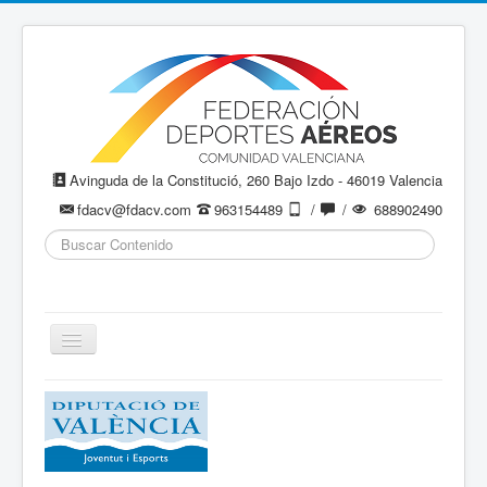
Avinguda de la Constitució, 260 Bajo Izdo - 46019 Valencia
fdacv@fdacv.com
963154489
/
/
688902490
Buscar...
Cambiar
navegación
Aeromodelismo / Aeromodelisme
Ala Delta
Paracaidismo / Paracaigudisme