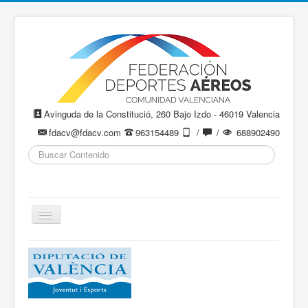
Avinguda de la Constitució, 260 Bajo Izdo - 46019 Valencia
fdacv@fdacv.com
963154489
/
/
688902490
Buscar...
Cambiar
navegación
Aeromodelismo / Aeromodelisme
Ala Delta
Paracaidismo / Paracaigudisme