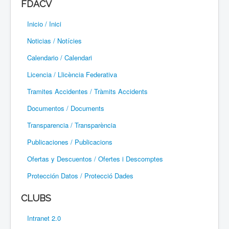
FDACV
Paramotor
Inicio / Inici
Parapente / Parapent
Noticias / Notícies
Ultraligeros / Ultralleugers
Calendario / Calendari
Licencia / Llicència Federativa
Vuelo Con Motor / Vol Amb Motor
Tramites Accidentes / Tràmits Accidents
Documentos / Documents
Transparencia / Transparència
Publicaciones / Publicacions
Ofertas y Descuentos / Ofertes i Descomptes
Protección Datos / Protecció Dades
CLUBS
Intranet 2.0