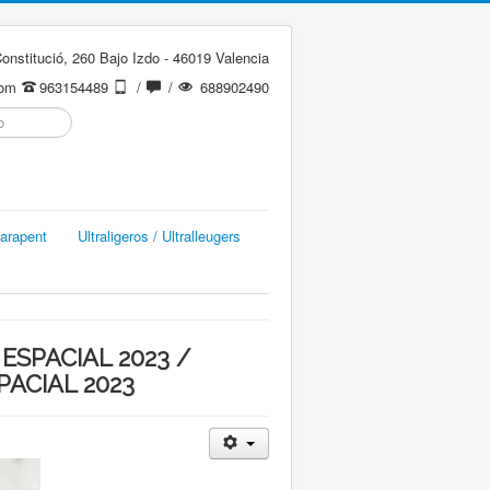
onstitució, 260 Bajo Izdo - 46019 Valencia
com
963154489
/
/
688902490
arapent
Ultraligeros / Ultralleugers
SPACIAL 2023 /
ACIAL 2023