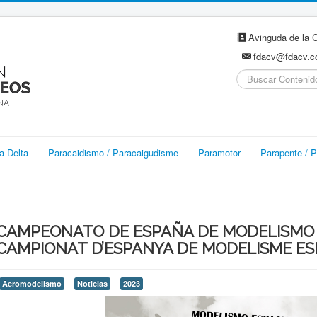
Avinguda de la C
fdacv@fdacv.
Buscar...
a Delta
Paracaidismo / Paracaigudisme
Paramotor
Parapente / P
CAMPEONATO DE ESPAÑA DE MODELISMO E
CAMPIONAT D’ESPANYA DE MODELISME ESP
Aeromodelismo
Noticias
2023