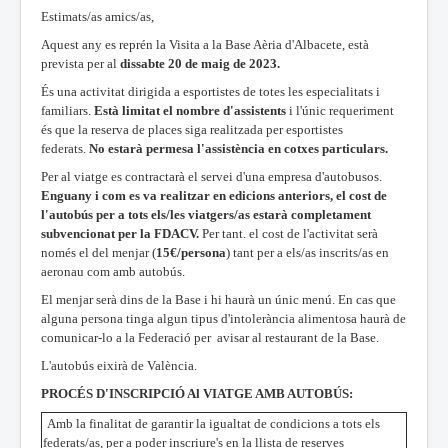
Estimats/as amics/as,
Aquest any es reprén la Visita a la Base Aèria d'Albacete, està
prevista per al
dissabte 20 de maig de 2023.
És una activitat dirigida a esportistes de totes les especialitats i
familiars.
Està limitat el nombre d'assistents
i l'únic requeriment
és que la reserva de places siga realitzada per esportistes
federats.
No estarà permesa l'assistència en cotxes particulars.
Per al viatge es contractarà el servei d'una empresa d'autobusos.
Enguany i com es va realitzar en edicions anteriors, el cost de
l'autobús per a tots els/les viatgers/as estarà completament
subvencionat per la FDACV.
Per tant. el cost de l'activitat serà
només el del menjar (
15€/persona
) tant per a els/as inscrits/as en
aeronau com amb autobús.
El menjar serà dins de la Base i hi haurà un únic menú. En cas que
alguna persona tinga algun tipus d'intolerància alimentosa haurà de
comunicar-lo a la Federació per avisar al restaurant de la Base.
L'autobús eixirà de València.
PROCÉS D'INSCRIPCIÓ Al VIATGE AMB AUTOBÚS:
Amb la finalitat de garantir la igualtat de condicions a tots els
federats/as, per a poder inscriure's en la llista de reserves