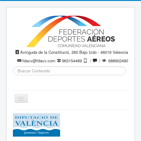
Avinguda de la Constitució, 260 Bajo Izdo - 46019 Valencia
fdacv@fdacv.com
963154489
/
/
688902490
Buscar...
Cambiar
navegación
Aeromodelismo / Aeromodelisme
Ala Delta
Paracaidismo / Paracaigudisme