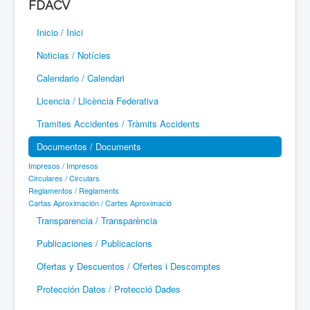
FDACV
Paramotor
Inicio / Inici
Parapente / Parapent
Noticias / Notícies
Ultraligeros / Ultralleugers
Calendario / Calendari
Licencia / Llicència Federativa
Vuelo Con Motor / Vol Amb Motor
Tramites Accidentes / Tràmits Accidents
Documentos / Documents
Impresos / Impresos
Circulares / Circulars
Reglamentos / Reglaments
Cartas Aproximación / Cartes Aproximació
Transparencia / Transparència
Publicaciones / Publicacions
Ofertas y Descuentos / Ofertes i Descomptes
Protección Datos / Protecció Dades