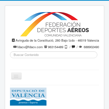
Avinguda de la Constitució, 260 Bajo Izdo - 46019 Valencia
fdacv@fdacv.com
963154489
/
/
688902490
Buscar...
Cambiar
navegación
Aeromodelismo / Aeromodelisme
Ala Delta
Paracaidismo / Paracaigudisme