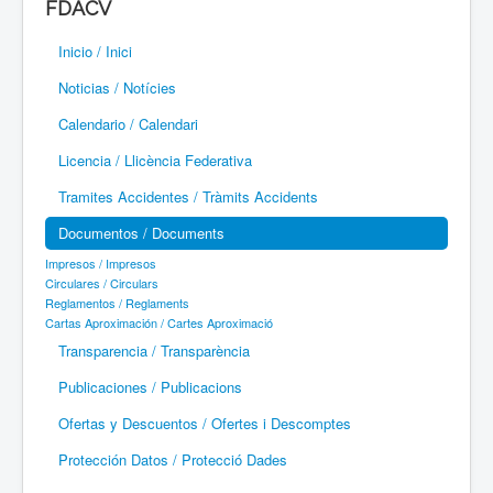
FDACV
Paramotor
Inicio / Inici
Parapente / Parapent
Noticias / Notícies
Ultraligeros / Ultralleugers
Calendario / Calendari
Licencia / Llicència Federativa
Vuelo Con Motor / Vol Amb Motor
Tramites Accidentes / Tràmits Accidents
Documentos / Documents
Impresos / Impresos
Circulares / Circulars
Reglamentos / Reglaments
Cartas Aproximación / Cartes Aproximació
Transparencia / Transparència
Publicaciones / Publicacions
Ofertas y Descuentos / Ofertes i Descomptes
Protección Datos / Protecció Dades