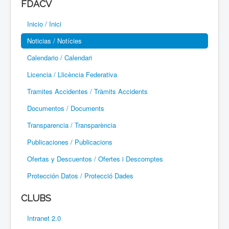
FDACV
Paramotor
Inicio / Inici
Parapente / Parapent
Noticias / Notícies
Ultraligeros / Ultralleugers
Calendario / Calendari
Licencia / Llicència Federativa
Vuelo Con Motor / Vol Amb Motor
Tramites Accidentes / Tràmits Accidents
Documentos / Documents
Transparencia / Transparència
Publicaciones / Publicacions
Ofertas y Descuentos / Ofertes i Descomptes
Protección Datos / Protecció Dades
CLUBS
Intranet 2.0