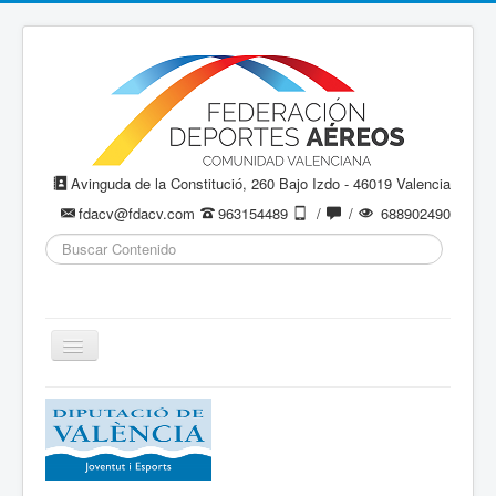
Avinguda de la Constitució, 260 Bajo Izdo - 46019 Valencia
fdacv@fdacv.com
963154489
/
/
688902490
Buscar...
Cambiar
navegación
Aeromodelismo / Aeromodelisme
Ala Delta
Paracaidismo / Paracaigudisme