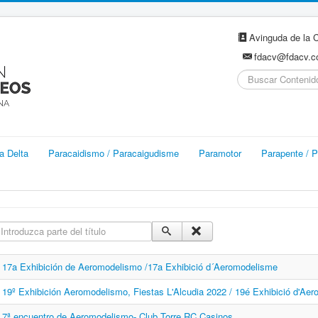
Avinguda de la C
fdacv@fdacv.
Buscar...
a Delta
Paracaidismo / Paracaigudisme
Paramotor
Parapente / P
ntroduzca parte del título
17a Exhibición de Aeromodelismo /17a Exhibició d´Aeromodelisme
19º Exhibición Aeromodelismo, Fiestas L'Alcudia 2022 / 19é Exhibició d'Ae
7ª encuentro de Aeromodelismo- Club Torre RC Casinos