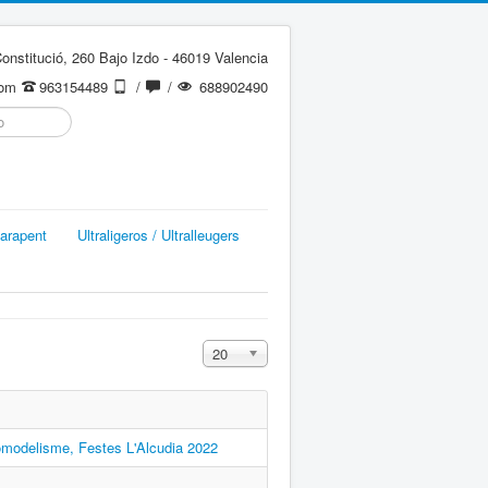
onstitució, 260 Bajo Izdo - 46019 Valencia
com
963154489
/
/
688902490
arapent
Ultraligeros / Ultralleugers
Cantidad a mostrar
20
romodelisme, Festes L'Alcudia 2022