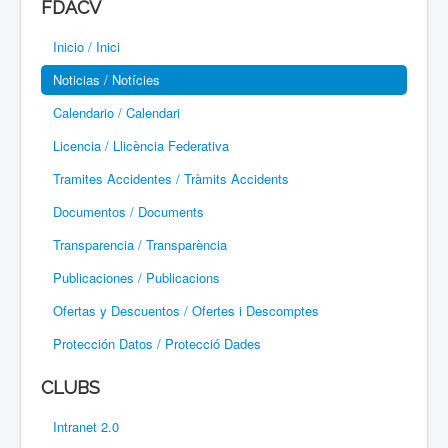
FDACV
Paramotor
Inicio / Inici
Parapente / Parapent
Noticias / Notícies
Ultraligeros / Ultralleugers
Calendario / Calendari
Licencia / Llicència Federativa
Vuelo Con Motor / Vol Amb Motor
Tramites Accidentes / Tràmits Accidents
Documentos / Documents
Transparencia / Transparència
Publicaciones / Publicacions
Ofertas y Descuentos / Ofertes i Descomptes
Protección Datos / Protecció Dades
CLUBS
Intranet 2.0