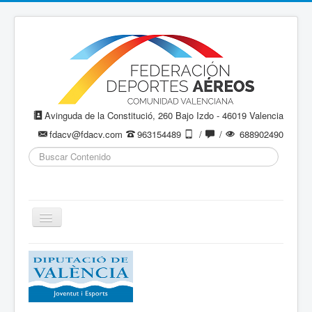
Avinguda de la Constitució, 260 Bajo Izdo - 46019 Valencia
fdacv@fdacv.com
963154489
/
/
688902490
Buscar...
Cambiar
navegación
Aeromodelismo / Aeromodelisme
Ala Delta
Paracaidismo / Paracaigudisme