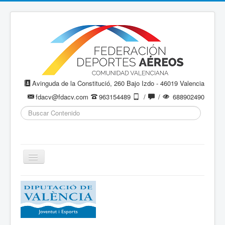
Avinguda de la Constitució, 260 Bajo Izdo - 46019 Valencia
fdacv@fdacv.com
963154489
/
/
688902490
Buscar...
Cambiar
navegación
Aeromodelismo / Aeromodelisme
Ala Delta
Paracaidismo / Paracaigudisme