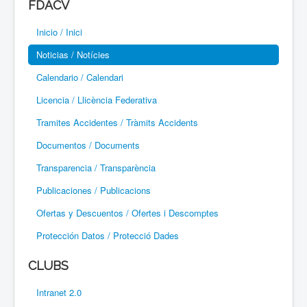
FDACV
Paramotor
Inicio / Inici
Parapente / Parapent
Noticias / Notícies
Ultraligeros / Ultralleugers
Calendario / Calendari
Licencia / Llicència Federativa
Vuelo Con Motor / Vol Amb Motor
Tramites Accidentes / Tràmits Accidents
Documentos / Documents
Transparencia / Transparència
Publicaciones / Publicacions
Ofertas y Descuentos / Ofertes i Descomptes
Protección Datos / Protecció Dades
CLUBS
Intranet 2.0