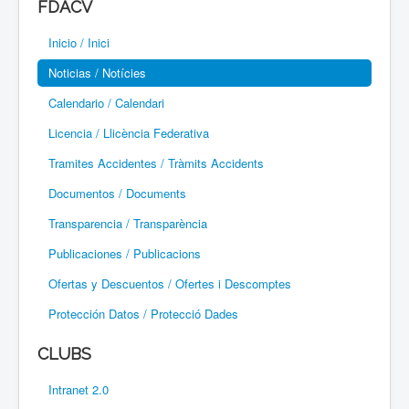
FDACV
Paramotor
Inicio / Inici
Parapente / Parapent
Noticias / Notícies
Ultraligeros / Ultralleugers
Calendario / Calendari
Licencia / Llicència Federativa
Vuelo Con Motor / Vol Amb Motor
Tramites Accidentes / Tràmits Accidents
Documentos / Documents
Transparencia / Transparència
Publicaciones / Publicacions
Ofertas y Descuentos / Ofertes i Descomptes
Protección Datos / Protecció Dades
CLUBS
Intranet 2.0