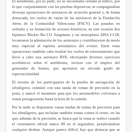
El aeródromo, por su parte, no se encontraba cerrado al tráfico, por
lo que conjuntamente con las pruebas deportivas, se compaginaban
diversas operaciones de aeronaves de aviación general y, de forma
destacada, los vuelos de varias de las aeronaves de la Fundación
Aérea de la Comunidad Valenciana (FACV). Las pasadas en
solitario y en formación de aviones históricos, en este ocasión dos
biplanos Bücker Bu-131 Jungmann y un monoplano AISA I-11B,
levantaron la admiración de los asistentes y contribuyeron de modo
muy especial al espíritu aeronáutico del evento. Entre estas
operaciones también cabe resaltar los vuelos de entrenamiento que
llevó a cabo una aeronave RV8, efectuando diversos ejercicios
acrobáticos sobre el aeródromo, incluso con el empleo del
generador de humos, que aportaron un elevado grado de
espectacularidad.
El retorno de los participantes de la prueba de navegación de
ultraligeros culminó con una tanda de tomas de precisión en la
pista, y marcó el momento para que los aeromodelos volviesen a
tomar protagonismo hasta la hora de la comida.
Por la tarde se disputaron varias tandas de tomas de precisión para
los ultraligeros, que incluían también tomas contra el crono, en las
que, además de la precisión, se busca que la toma se realice cuando
el cronómetro oficial marca 00 en el segundero, penalizándose
cualquier desfase. Aunque parece difícil, hay que destacar que se