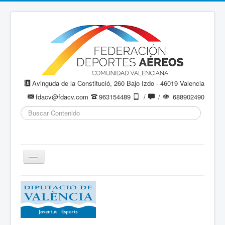
Avinguda de la Constitució, 260 Bajo Izdo - 46019 Valencia
fdacv@fdacv.com
963154489
/
/
688902490
Buscar...
Cambiar
navegación
Aeromodelismo / Aeromodelisme
Ala Delta
Paracaidismo / Paracaigudisme