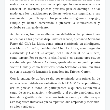
malas previsiones, se tuvo que aceptar que lo más aconsejable era
cancelar las restantes pruebas previstas para el domingo, de tal
modo que los participantes pudieran volver con seguridad a sus
campos de origen. Tampoco los paramotores llegaron a despegar,
aunque ya habían comenzado a preparar la infraestructura y
ondeaba su manga de viento.
Así las cosas, los jueces dieron por definitivas las puntuaciones
obtenidas en las pruebas disputadas el sábado, quedando Salvador
Ferrer, del Club La Llosa, como primer clasificado en ultraligeros,
con Mario Chillerón, también del Club La Llosa, como segundo
clasificado y Gabriel Calatayud, del Club Albalat de la Ribera,
como tercero. Por su parte, la clasificación en paramotores estuvo
encabezada por Vicente Cardona, quedando en segundo puesto
Víctor Tirado y como tercer clasificado Salvador Cebriá, mientras
que en la categoría femenina la ganadora fue Kristien Corten.
Con la entrega de trofeos se dio por terminado este primer fin de
semana de actividades aeronáuticas de la FDACV. Cabe, por último,
dar las gracias a todos los participantes, a quienes estuvieron a
cargo de su organización y desarrollo y al propio aeródromo, que
tuvo de la gentileza de ofrecer sus instalaciones, y confiar en que
esta magnífica iniciativa pueda repetirse, aún ampliada y mejorada,
en años venideros.