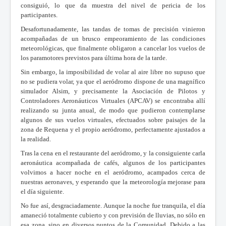
consiguió, lo que da muestra del nivel de pericia de los
participantes.
Desafortunadamente, las tandas de tomas de precisión vinieron
acompañadas de un brusco empeoramiento de las condiciones
meteorológicas, que finalmente obligaron a cancelar los vuelos de
los paramotores previstos para última hora de la tarde.
Sin embargo, la imposibilidad de volar al aire libre no supuso que
no se pudiera volar, ya que el aeródromo dispone de una magnífico
simulador Alsim, y precisamente la Asociación de Pilotos y
Controladores Aeronáuticos Virtuales (APCAV) se encontraba allí
realizando su junta anual, de modo que pudieron contemplarse
algunos de sus vuelos virtuales, efectuados sobre paisajes de la
zona de Requena y el propio aeródromo, perfectamente ajustados a
la realidad.
Tras la cena en el restaurante del aeródromo, y la consiguiente carla
aeronáutica acompañada de cafés, algunos de los participantes
volvimos a hacer noche en el aeródromo, acampados cerca de
nuestras aeronaves, y esperando que la meteorología mejorase para
el día siguiente.
No fue así, desgraciadamente. Aunque la noche fue tranquila, el día
amaneció totalmente cubierto y con previsión de lluvias, no sólo en
esa zona, sino en diversos puntos de la Comunidad. Debido a las