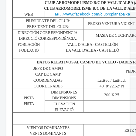
CLUB AEROMODELISMO R/C DE VALL D'ALBA (a
CLUB AEROMODELISME R/C DE LA VALL D'ALBA 
www.facebook.com/clubrcplanabaixa
http://
WEB
PRESIDENTE DEL CLUB:
PEDRO VENTURA VICENT
PRESIDENT DEL CLUB:
DIRECCIÓN CORRESPONDENCIA:
MASIA DE CUCHIVARC
DIRECCIÓ CORRESPONDÈNCIA:
POBLACIÓN
VALL D´ALBA - CASTELLÓN
POBLACIÓ
LA VALL D'ALBA - CASTELLÓ
DATOS RELATIVOS AL CAMPO DE VUELO - DADES R
JEFE DE CAMPO
PEDR
CAP DE CAMP
COORDENADAS
Latitud / Latitud:
COORDENADES
40º 9' 22.62'' N
DIMENSIONES
200 X 25
PISTA
DIMENSIONS
PISTA
ELEVACIÓN
ELEVACIÓ
VIENTOS DOMINANTES
ESTE (l
VENTS DOMINANTS