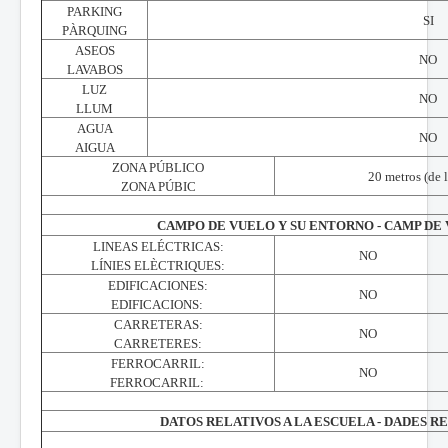
PARKING
SI
PÀRQUING
ASEOS
NO
LAVABOS
LUZ
NO
LLUM
AGUA
NO
AIGUA
ZONA PÚBLICO
20 metros (de l
ZONA PÚBIC
CAMPO DE VUELO Y SU ENTORNO - CAMP DE 
LINEAS ELÉCTRICAS:
NO
LÍNIES ELÈCTRIQUES:
EDIFICACIONES:
NO
EDIFICACIONS:
CARRETERAS:
NO
CARRETERES:
FERROCARRIL:
NO
FERROCARRIL:
DATOS RELATIVOS A LA ESCUELA - DADES R