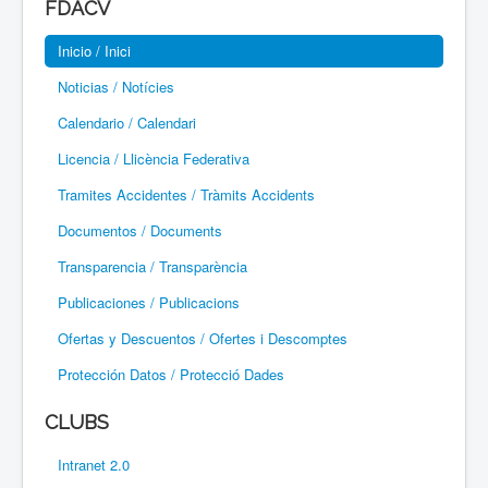
FDACV
Paramotor
Inicio / Inici
Parapente / Parapent
Noticias / Notícies
Ultraligeros / Ultralleugers
Calendario / Calendari
Licencia / Llicència Federativa
Vuelo Con Motor / Vol Amb Motor
Tramites Accidentes / Tràmits Accidents
Documentos / Documents
Transparencia / Transparència
Publicaciones / Publicacions
Ofertas y Descuentos / Ofertes i Descomptes
Protección Datos / Protecció Dades
CLUBS
Intranet 2.0