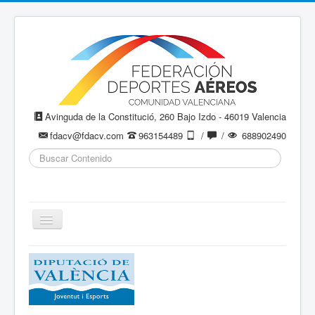
Avinguda de la Constitució, 260 Bajo Izdo - 46019 Valencia
fdacv@fdacv.com
963154489
/
/
688902490
Buscar...
Cambiar
navegación
Aeromodelismo / Aeromodelisme
Ala Delta
Paracaidismo / Paracaigudisme