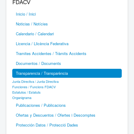
FDACV
Paramotor
Inicio / Inici
Parapente / Parapent
Noticias / Notícies
Ultraligeros / Ultralleugers
Calendario / Calendari
Licencia / Llicència Federativa
Vuelo Con Motor / Vol Amb Motor
Tramites Accidentes / Tràmits Accidents
Documentos / Documents
Transparencia / Transparència
Junta Directiva / Junta Directiva
Funciones / Funcions FDACV
Estatutos / Estatuts
Organigrama
Publicaciones / Publicacions
Ofertas y Descuentos / Ofertes i Descomptes
Protección Datos / Protecció Dades