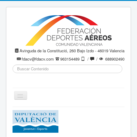
Avinguda de la Constitució, 260 Bajo Izdo - 46019 Valencia
fdacv@fdacv.com
963154489
/
/
688902490
Buscar...
Cambiar
navegación
Aeromodelismo / Aeromodelisme
Ala Delta
Paracaidismo / Paracaigudisme