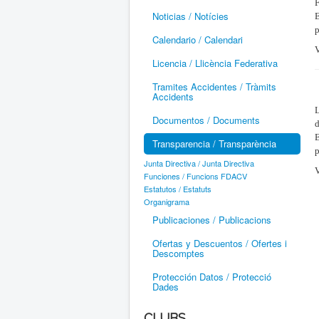
F
Noticias / Notícies
E
p
Calendario / Calendari
V
Licencia / Llicència Federativa
Tramites Accidentes / Tràmits
Accidents
L
Documentos / Documents
d
Transparencia / Transparència
p
Junta Directiva / Junta Directiva
V
Funciones / Funcions FDACV
Estatutos / Estatuts
Organigrama
Publicaciones / Publicacions
Ofertas y Descuentos / Ofertes i
Descomptes
Protección Datos / Protecció
Dades
CLUBS