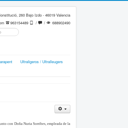
onstitució, 260 Bajo Izdo - 46019 Valencia
com
963154489
/
/
688902490
arapent
Ultraligeros / Ultralleugers
nto con Doña Nuria Sorribes, empleada de la