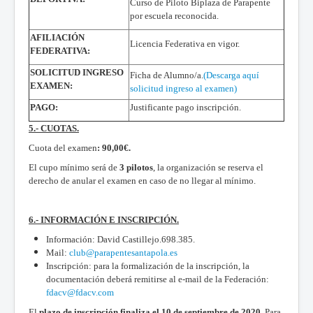
Curso de Piloto Biplaza de Parapente
por escuela reconocida.
AFILIACIÓN
Licencia Federativa en vigor.
FEDERATIVA:
SOLICITUD INGRESO
Ficha de Alumno/a.
(Descarga aquí
EXAMEN:
solicitud ingreso al examen)
PAGO:
Justificante pago inscripción.
5.- CUOTAS.
Cuota del examen
: 90,00€.
El cupo mínimo será de
3 pilotos
, la organización se reserva el
derecho de anular el examen en caso de no llegar al mínimo.
6.- INFORMACIÓN E INSCRIPCIÓN.
Información: David Castillejo.698.385.
Mail:
club@parapentesantapola.es
Inscripción: para la formalización de la inscripción, la
documentación deberá remitirse al e-mail de la Federación:
fdacv@fdacv.com
El
plazo de inscripción finaliza el 10 de septiembre de 2020
. Para