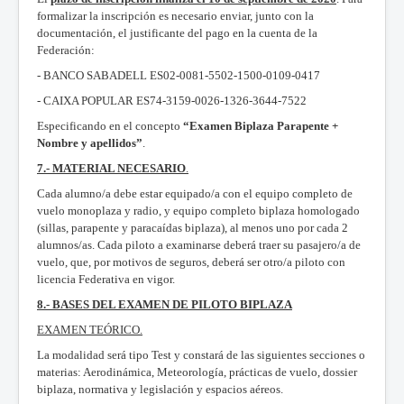
formalizar la inscripción es necesario enviar, junto con la
documentación, el justificante del pago en la cuenta de la
Federación:
- BANCO SABADELL ES02-0081-5502-1500-0109-0417
- CAIXA POPULAR ES74-3159-0026-1326-3644-7522
Especificando en el concepto
“Examen Biplaza Parapente +
Nombre y apellidos”
.
7.- MATERIAL NECESARIO
.
Cada alumno/a debe estar equipado/a con el equipo completo de
vuelo monoplaza y radio, y equipo completo biplaza homologado
(sillas, parapente y paracaídas biplaza), al menos uno por cada 2
alumnos/as. Cada piloto a examinarse deberá traer su pasajero/a de
vuelo, que, por motivos de seguros, deberá ser otro/a piloto con
licencia Federativa en vigor.
8.- BASES DEL EXAMEN DE PILOTO BIPLAZA
EXAMEN TEÓRICO.
La modalidad será tipo Test y constará de las siguientes secciones o
materias: Aerodinámica, Meteorología, prácticas de vuelo, dossier
biplaza, normativa y legislación y espacios aéreos.