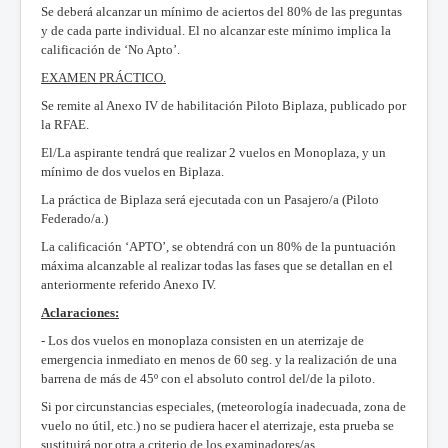
Se deberá alcanzar un mínimo de aciertos del 80% de las preguntas
y de cada parte individual. El no alcanzar este mínimo implica la
calificación de ‘No Apto’.
EXAMEN PRÁCTICO.
Se remite al Anexo IV de habilitación Piloto Biplaza, publicado por
la RFAE.
El/La aspirante tendrá que realizar 2 vuelos en Monoplaza, y un
mínimo de dos vuelos en Biplaza.
La práctica de Biplaza será ejecutada con un Pasajero/a (Piloto
Federado/a.)
La calificación ‘APTO’, se obtendrá con un 80% de la puntuación
máxima alcanzable al realizar todas las fases que se detallan en el
anteriormente referido Anexo IV.
Aclaraciones:
- Los dos vuelos en monoplaza consisten en un aterrizaje de
emergencia inmediato en menos de 60 seg. y la realización de una
barrena de más de 45º con el absoluto control del/de la piloto.
Si por circunstancias especiales, (meteorología inadecuada, zona de
vuelo no útil, etc.) no se pudiera hacer el aterrizaje, esta prueba se
sustituirá por otra a criterio de los examinadores/as.