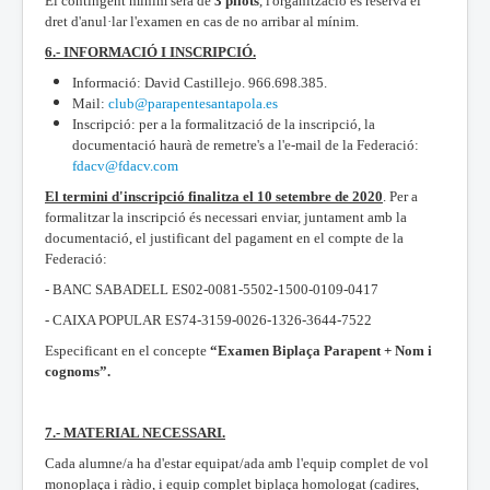
El contingent mínim serà de
3 pilots
, l'organització es reserva el
dret d'anul·lar l'examen en cas de no arribar al mínim.
6.- INFORMACIÓ I INSCRIPCIÓ.
Informació: David Castillejo. 966.698.385.
Mail:
club@parapentesantapola.es
Inscripció: per a la formalització de la inscripció, la
documentació haurà de remetre's a l'e-mail de la Federació:
fdacv@fdacv.com
El termini d'inscripció finalitza el 10 setembre de 2020
. Per a
formalitzar la inscripció és necessari enviar, juntament amb la
documentació, el justificant del pagament en el compte de la
Federació:
- BANC SABADELL ES02-0081-5502-1500-0109-0417
- CAIXA POPULAR ES74-3159-0026-1326-3644-7522
Especificant en el concepte
“Examen Biplaça Parapent + Nom i
cognoms”.
7.- MATERIAL NECESSARI.
Cada alumne/a ha d'estar equipat/ada amb l'equip complet de vol
monoplaça i ràdio, i equip complet biplaça homologat (cadires,