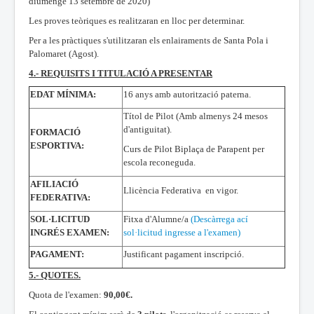
diumenge 13 setembre de 2020)
Les proves teòriques es realitzaran en lloc per determinar.
Per a les pràctiques s'utilitzaran els enlairaments de Santa Pola i
Palomaret (Agost).
4.- REQUISITS I TITULACIÓ A PRESENTAR
EDAT MÍNIMA:
16 anys amb autorització paterna.
Títol de Pilot (Amb almenys 24 mesos
d'antiguitat).
FORMACIÓ
ESPORTIVA:
Curs de Pilot Biplaça de Parapent per
escola reconeguda.
AFILIACIÓ
Llicència Federativa en vigor.
FEDERATIVA:
SOL·LICITUD
Fitxa d'Alumne/a
(Descàrrega ací
INGRÉS EXAMEN:
sol·licitud ingresse a l'examen)
PAGAMENT:
Justificant pagament inscripció.
5.- QUOTES.
Quota de l'examen:
90,00€.