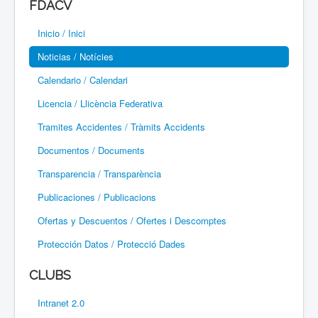
FDACV
Paramotor
Inicio / Inici
Parapente / Parapent
Noticias / Notícies
Ultraligeros / Ultralleugers
Calendario / Calendari
Licencia / Llicència Federativa
Vuelo Con Motor / Vol Amb Motor
Tramites Accidentes / Tràmits Accidents
Documentos / Documents
Transparencia / Transparència
Publicaciones / Publicacions
Ofertas y Descuentos / Ofertes i Descomptes
Protección Datos / Protecció Dades
CLUBS
Intranet 2.0