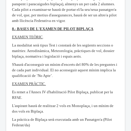
parapent i paracaigudes biplaça), almenys un per cada 2 alumnes.
Cada pilot a examinar-se haurà de portar el/la seu/seua passatger/a
de vol, que, per motius d'assegurances, haurà de ser un altre/a pilot
amb llicència Federativa en vigor.
8.- BASES DE L'EXAMEN DE PILOT BIPLAÇA
EXAMEN TEÒRIC
.
La modalitat serà tipus Test i constarà de les següents seccions o
matèries: Aerodinàmica, Meteorologia, pràctiques de vol, dossier
biplaça, normativa i legislació i espais aeris.
S'haurà d'aconseguir un mínim d'encerts del 80% de les preguntes i
de cada part individual. El no aconseguir aquest mínim implica la
qualificació de ‘No Apte’.
EXAMEN PRÀCTIC.
Es remet a l'Annex IV d'habilitació Pilot Biplaça, publicat per la
RFAE.
L'aspirant haurà de realitzar 2 vols en Monoplaça, i un mínim de
dos vols en Biplaça.
La pràctica de Biplaça serà executada amb un Passatger/a (Pilot
Federat/da)