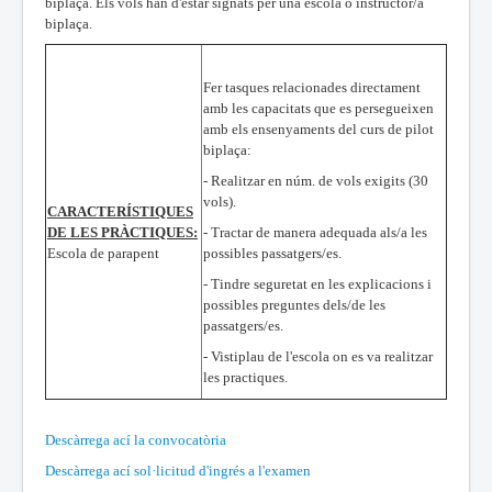
biplaça. Els vols han d'estar signats per una escola o instructor/a
biplaça.
Fer tasques relacionades directament
amb les capacitats que es persegueixen
amb els ensenyaments del curs de pilot
biplaça:
- Realitzar en núm. de vols exigits (30
vols).
CARACTERÍSTIQUES
DE LES PRÀCTIQUES:
- Tractar de manera adequada als/a les
Escola de parapent
possibles passatgers/es.
- Tindre seguretat en les explicacions i
possibles preguntes dels/de les
passatgers/es.
- Vistiplau de l'escola on es va realitzar
les practiques.
Descàrrega ací la convocatòria
Descàrrega ací sol·licitud d'ingrés a l'examen