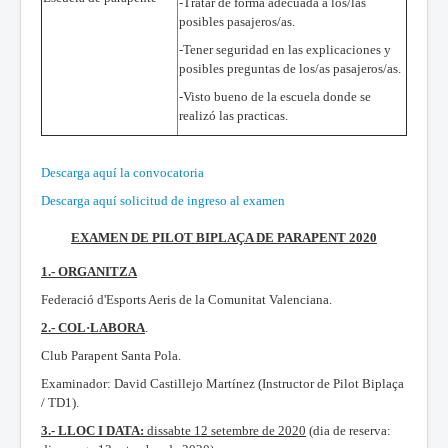
-Tratar de forma adecuada a los/las
posibles pasajeros/as.
-Tener seguridad en las explicaciones y
posibles preguntas de los/as pasajeros/as.
-Visto bueno de la escuela donde se
realizó las practicas.
Descarga aquí la convocatoria
Descarga aquí solicitud de ingreso al examen
EXAMEN DE PILOT BIPLAÇA DE PARAPENT 2020
1.- ORGANITZA
Federació d'Esports Aeris de la Comunitat Valenciana.
2.- COL·LABORA
.
Club Parapent Santa Pola.
Examinador: David Castillejo Martínez (Instructor de Pilot Biplaça
/ TD1).
3.- LLOC I DATA:
dissabte 12 setembre de 2020
(dia de reserva: