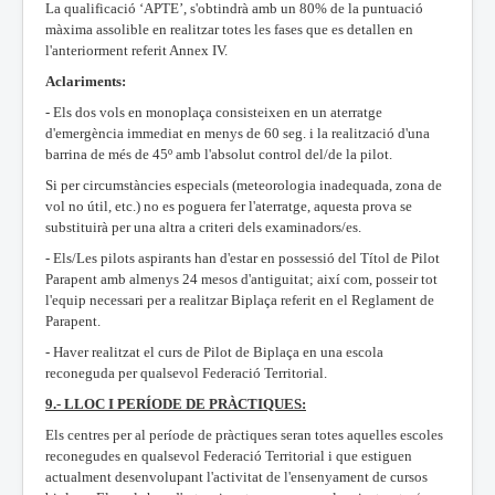
La qualificació ‘APTE’, s'obtindrà amb un 80% de la puntuació
màxima assolible en realitzar totes les fases que es detallen en
l'anteriorment referit Annex IV.
Aclariments:
- Els dos vols en monoplaça consisteixen en un aterratge
d'emergència immediat en menys de 60 seg. i la realització d'una
barrina de més de 45º amb l'absolut control del/de la pilot.
Si per circumstàncies especials (meteorologia inadequada, zona de
vol no útil, etc.) no es poguera fer l'aterratge, aquesta prova se
substituirà per una altra a criteri dels examinadors/es.
- Els/Les pilots aspirants han d'estar en possessió del Títol de Pilot
Parapent amb almenys 24 mesos d'antiguitat; així com, posseir tot
l'equip necessari per a realitzar Biplaça referit en el Reglament de
Parapent.
- Haver realitzat el curs de Pilot de Biplaça en una escola
reconeguda per qualsevol Federació Territorial.
9.- LLOC I PERÍODE DE PRÀCTIQUES:
Els centres per al període de pràctiques seran totes aquelles escoles
reconegudes en qualsevol Federació Territorial i que estiguen
actualment desenvolupant l'activitat de l'ensenyament de cursos