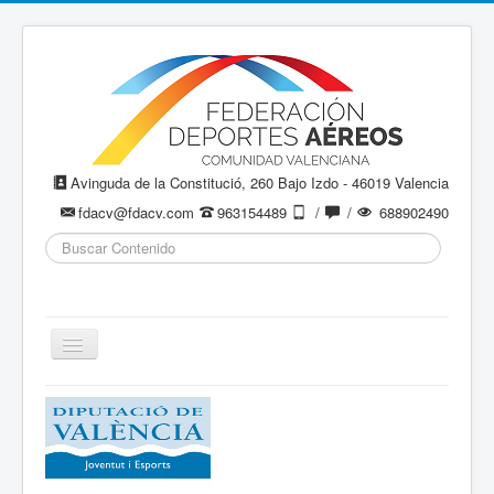
Avinguda de la Constitució, 260 Bajo Izdo - 46019 Valencia
fdacv@fdacv.com
963154489
/
/
688902490
Buscar...
Cambiar
navegación
Aeromodelismo / Aeromodelisme
Ala Delta
Paracaidismo / Paracaigudisme