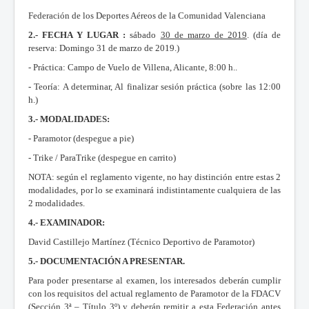
Federación de los Deportes Aéreos de la Comunidad Valenciana
2.- FECHA Y LUGAR :
sábado
30 de marzo de 2019
. (día de
reserva: Domingo 31 de marzo de 2019.)
- Práctica: Campo de Vuelo de Villena, Alicante, 8:00 h..
- Teoría: A determinar, Al finalizar sesión práctica (sobre las 12:00
h.)
3.- MODALIDADES:
- Paramotor (despegue a pie)
- Trike / ParaTrike (despegue en carrito)
NOTA: según el reglamento vigente, no hay distinción entre estas 2
modalidades, por lo se examinará indistintamente cualquiera de las
2 modalidades.
4.- EXAMINADOR:
David Castillejo Martínez (Técnico Deportivo de Paramotor)
5.- DOCUMENTACIÓN A PRESENTAR.
Para poder presentarse al examen, los interesados deberán cumplir
con los requisitos del actual reglamento de Paramotor de la FDACV
(Sección 3ª – Título 3º) y deberán remitir a esta Federación
antes