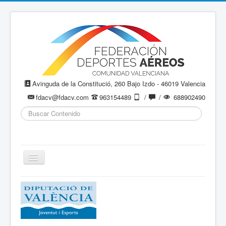
Avinguda de la Constitució, 260 Bajo Izdo - 46019 Valencia
fdacv@fdacv.com
963154489
/
/
688902490
Buscar...
Cambiar
navegación
Aeromodelismo / Aeromodelisme
Ala Delta
Paracaidismo / Paracaigudisme