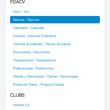
FDACV
Paramotor
Inicio / Inici
Parapente / Parapent
Noticias / Notícies
Ultraligeros / Ultralleugers
Calendario / Calendari
Licencia / Llicència Federativa
Vuelo Con Motor / Vol Amb Motor
Tramites Accidentes / Tràmits Accidents
Documentos / Documents
Transparencia / Transparència
Publicaciones / Publicacions
Ofertas y Descuentos / Ofertes i Descomptes
Protección Datos / Protecció Dades
CLUBS
Intranet 2.0