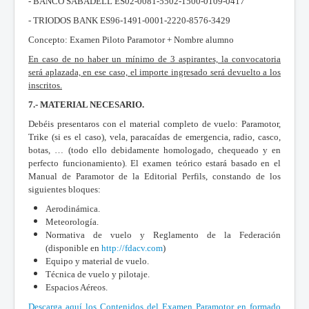
- BANCO SABADELL ES02-0081-5502-1500-0109-0417
- TRIODOS BANK ES96-1491-0001-2220-8576-3429
Concepto: Examen Piloto Paramotor + Nombre alumno
En caso de no haber un mínimo de 3 aspirantes, la convocatoria
será aplazada, en ese caso, el importe ingresado será devuelto a los
inscritos.
7.- MATERIAL NECESARIO.
Debéis presentaros con el material completo de vuelo: Paramotor,
Trike (si es el caso), vela, paracaídas de emergencia, radio, casco,
botas, … (todo ello debidamente homologado, chequeado y en
perfecto funcionamiento). El examen teórico estará basado en el
Manual de Paramotor de la Editorial Perfils, constando de los
siguientes bloques:
Aerodinámica.
Meteorología.
Normativa de vuelo y Reglamento de la Federación
(disponible en
http://fdacv.com
)
Equipo y material de vuelo.
Técnica de vuelo y pilotaje.
Espacios Aéreos.
Descarga aquí los Contenidos del Examen Paramotor en formado