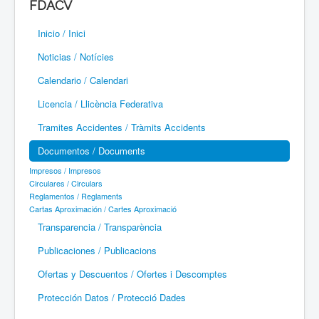
FDACV
Paramotor
Inicio / Inici
Parapente / Parapent
Noticias / Notícies
Ultraligeros / Ultralleugers
Calendario / Calendari
Licencia / Llicència Federativa
Vuelo Con Motor / Vol Amb Motor
Tramites Accidentes / Tràmits Accidents
Documentos / Documents
Impresos / Impresos
Circulares / Circulars
Reglamentos / Reglaments
Cartas Aproximación / Cartes Aproximació
Transparencia / Transparència
Publicaciones / Publicacions
Ofertas y Descuentos / Ofertes i Descomptes
Protección Datos / Protecció Dades