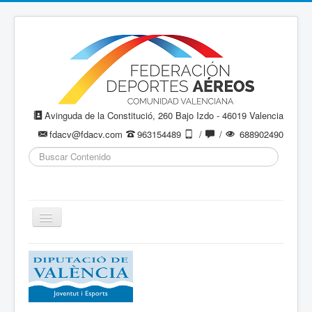
Avinguda de la Constitució, 260 Bajo Izdo - 46019 Valencia
fdacv@fdacv.com
963154489
/
/
688902490
Buscar...
Cambiar
navegación
Aeromodelismo / Aeromodelisme
Ala Delta
Paracaidismo / Paracaigudisme