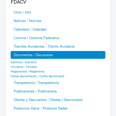
FDACV
Paramotor
Inicio / Inici
Parapente / Parapent
Noticias / Notícies
Ultraligeros / Ultralleugers
Calendario / Calendari
Licencia / Llicència Federativa
Vuelo Con Motor / Vol Amb Motor
Tramites Accidentes / Tràmits Accidents
Documentos / Documents
Impresos / Impresos
Circulares / Circulars
Reglamentos / Reglaments
Cartas Aproximación / Cartes Aproximació
Transparencia / Transparència
Publicaciones / Publicacions
Ofertas y Descuentos / Ofertes i Descomptes
Protección Datos / Protecció Dades