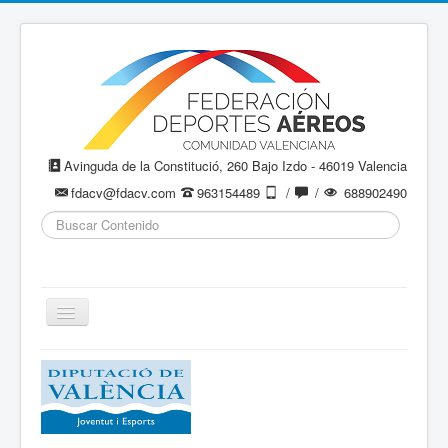
Avinguda de la Constitució, 260 Bajo Izdo - 46019 Valencia
fdacv@fdacv.com
963154489
/
/
688902490
Buscar...
Cambiar
navegación
Aeromodelismo / Aeromodelisme
Ala Delta
Paracaidismo / Paracaigudisme