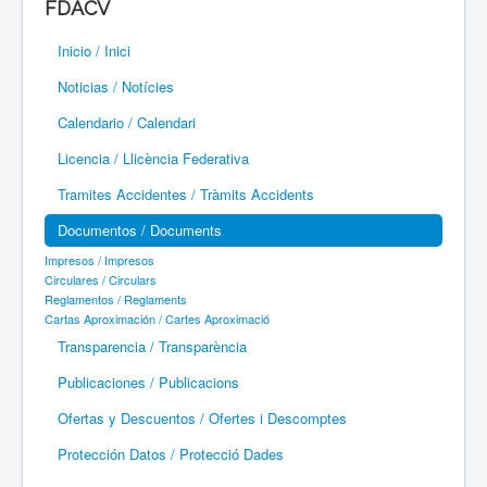
FDACV
Paramotor
Inicio / Inici
Parapente / Parapent
Noticias / Notícies
Ultraligeros / Ultralleugers
Calendario / Calendari
Licencia / Llicència Federativa
Vuelo Con Motor / Vol Amb Motor
Tramites Accidentes / Tràmits Accidents
Documentos / Documents
Impresos / Impresos
Circulares / Circulars
Reglamentos / Reglaments
Cartas Aproximación / Cartes Aproximació
Transparencia / Transparència
Publicaciones / Publicacions
Ofertas y Descuentos / Ofertes i Descomptes
Protección Datos / Protecció Dades