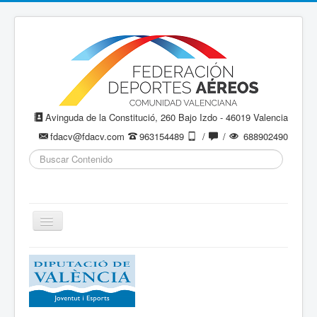
Avinguda de la Constitució, 260 Bajo Izdo - 46019 Valencia
fdacv@fdacv.com
963154489
/
/
688902490
Buscar...
Cambiar
navegación
Aeromodelismo / Aeromodelisme
Ala Delta
Paracaidismo / Paracaigudisme