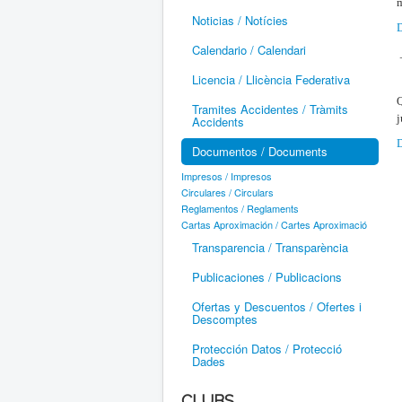
m
Noticias / Notícies
D
Calendario / Calendari
Licencia / Llicència Federativa
Q
Tramites Accidentes / Tràmits
j
Accidents
D
Documentos / Documents
Impresos / Impresos
Circulares / Circulars
Reglamentos / Reglaments
Cartas Aproximación / Cartes Aproximació
Transparencia / Transparència
Publicaciones / Publicacions
Ofertas y Descuentos / Ofertes i
Descomptes
Protección Datos / Protecció
Dades
CLUBS