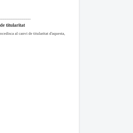
_______________
e titularitat
edisca al canvi de titularitat d'aquesta,