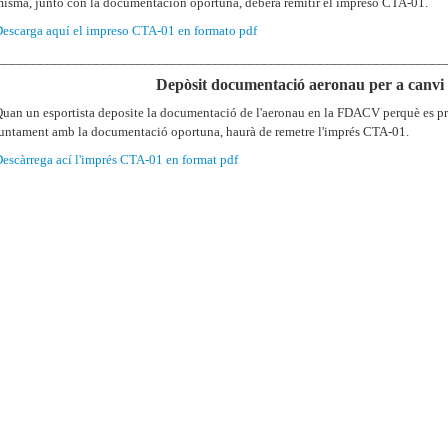
isma, junto con la documentación oportuna, deberá remitir el impreso CTA-01.
escarga aquí el impreso CTA-01 en formato pdf
________________________________________________________________
Depòsit documentació aeronau per a canvi d
uan un esportista deposite la documentació de l'aeronau en la FDACV perquè es proc
untament amb la documentació oportuna, haurà de remetre l'imprés CTA-01.
escàrrega ací l'imprés CTA-01 en format pdf