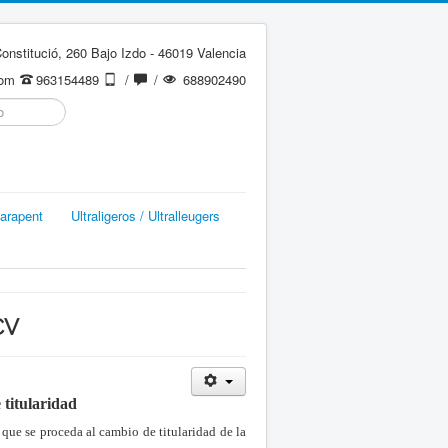
onstitució, 260 Bajo Izdo - 46019 Valencia
com
963154489
/
/
688902490
arapent
Ultraligeros / Ultralleugers
CV
titularidad
ue se proceda al cambio de titularidad de la