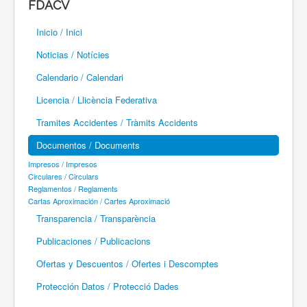
FDACV
Paramotor
Inicio / Inici
Parapente / Parapent
Noticias / Notícies
Ultraligeros / Ultralleugers
Calendario / Calendari
Licencia / Llicència Federativa
Vuelo Con Motor / Vol Amb Motor
Tramites Accidentes / Tràmits Accidents
Documentos / Documents
Impresos / Impresos
Circulares / Circulars
Reglamentos / Reglaments
Cartas Aproximación / Cartes Aproximació
Transparencia / Transparència
Publicaciones / Publicacions
Ofertas y Descuentos / Ofertes i Descomptes
Protección Datos / Protecció Dades