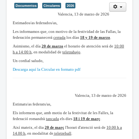
Documentos
Circulares
2026
Valencia, 13 de marzo de 2026
Estimados/as federados/as,
Les informamos que, con motivo de la festividad de las Fallas, la
federación permanecerá
cerrada
los días
18 y 19 de marzo
.
Asimismo, el día
20 de marzo
el horario de atención será de
10:00
h a 14:00 h
, en modalidad de
teletrabajo
.
Un cordial saludo,
Descarga aquí la Circular en formato pdf
Valencia, 13 de marzo de 2026
Estimats/as federats/as,
Els informem que, amb motiu de la festivitat de les Falles, la
federació romandrà
tancada
els dies
18 i 19 de març
.
Així mateix, el dia
20 de març
l'horari d'atenció serà de
10.00 h a
14.00 h
, en modalitat de
teletreball
.