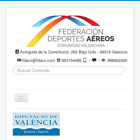
Avinguda de la Constitució, 260 Bajo Izdo - 46019 Valencia
fdacv@fdacv.com
963154489
/
/
688902490
Buscar...
Cambiar
navegación
Aeromodelismo / Aeromodelisme
Ala Delta
Paracaidismo / Paracaigudisme