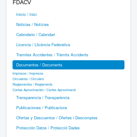
FDACV
Paramotor
Inicio / Inici
Parapente / Parapent
Noticias / Notícies
Ultraligeros / Ultralleugers
Calendario / Calendari
Licencia / Llicència Federativa
Vuelo Con Motor / Vol Amb Motor
Tramites Accidentes / Tràmits Accidents
Documentos / Documents
Impresos / Impresos
Circulares / Circulars
Reglamentos / Reglaments
Cartas Aproximación / Cartes Aproximació
Transparencia / Transparència
Publicaciones / Publicacions
Ofertas y Descuentos / Ofertes i Descomptes
Protección Datos / Protecció Dades