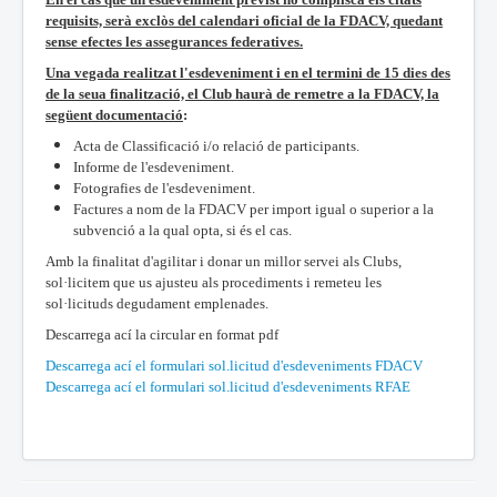
requisits, serà exclòs del calendari
oficial de la FDACV, quedant
sense efectes les assegurances federatives.
Una vegada realitzat l'esdeveniment i en el termini de 15 dies des
de la seua finalització, el Club haurà de remetre a la FDACV, la
següent documentació
:
Acta de Classificació i/o relació de participants.
Informe de l'esdeveniment.
Fotografies de l'esdeveniment.
Factures a nom de la FDACV per import igual o superior a la
subvenció a la qual opta, si és el cas.
Amb la finalitat d'agilitar i donar un millor servei als Clubs,
sol·licitem que us ajusteu als procediments i remeteu les
sol·licituds degudament emplenades.
Descarrega ací la circular en format pdf
Descarrega ací el formulari sol.licitud d'esdeveniments FDACV
Descarrega ací el formulari sol.licitud d'esdeveniments RFAE