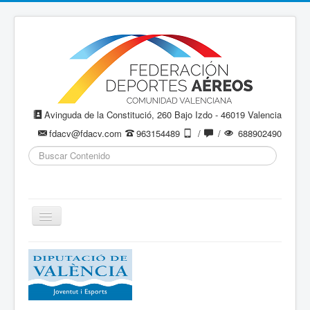
Avinguda de la Constitució, 260 Bajo Izdo - 46019 Valencia
fdacv@fdacv.com
963154489
/
/
688902490
Buscar...
Cambiar
navegación
Aeromodelismo / Aeromodelisme
Ala Delta
Paracaidismo / Paracaigudisme