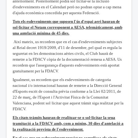
anteriorment. Posteriorment podrà sol·licitar-se la inclusió
d'esdeveniments en el Calendari però no podran optar a cap mena
d'ajuda econòmica concedida per aquesta Federació.
Tots els esdeveniments que suposen l'ús d'espai aeri hauran de
sol·licitar el Notam corresponent a
AESA, telemàticament, amb
una antelació mínima de 45 dies.
Així mateix, us recordem que en el cas d'esdeveniments subjectes
al Reial decret 1919/2009, d'11 de desembre, pel qual es regula la
seguretat en les demostracions aèries civils, el Club haurà de
remetre a la FDACV còpia de la documentació remesa a AESA. Us
recordem que l'assegurança d'aquests esdeveniments està aportat
gratuïtament per la FDACV.
Igualment, us recordem que els esdeveniments de categoria
nacional i/o internacional hauran de remetre a la Direcció General
d'Esports escrit de consulta prèvia conforme a la Llei 02/2011, de
22 de març, de l'Esport i l'Activitat Física de la Comunitat
Valenciana, podent sol·licitar que aquest tràmit siga realitzat per la
FDACV.
Els
citats
tràmits
hauran
de
realitzar-se
o
sol·licitar
la
seua
tramitació
a
la
FDACV
amb,
com
a
mínim,
30 dies d'antelació a
la realització prevista de l'esdeveniment.
En el cas que un esdeveniment previst no complisca els citats