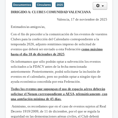
Documentos
Circulares
2025
DIRIGIDO A: CLUBES COMUNIDAD VALENCIANA
Valencia, 17 de noviembre de 2025
Estimados/as amigos/as,
Con el fin de proceder a la comunicación de los eventos de vuestros
Clubes para la confección del Calendario correspondiente a la
temporada 2026, adjunto remitimos impreso de solicitud de
eventos que deberá ser enviado a esta Federación
como máximo
hasta el día 18 de diciembre de 2025
.
Os informamos que sólo podrán optar a subvención los eventos
solicitados a la FDACV antes de la fecha mencionada
anteriormente. Posteriormente, podrá solicitarse la inclusión de
eventos en el calendario, pero no podrán optar a ningún tipo de
ayuda económica concedida por esta Federación.
Todos
los
eventos
que
supongan
el
uso
de
espacio
aéreo
deberán
solicitar
el
Notam
correspondiente
a AESA, telemáticamente, con
una antelación mínima de 45 días.
Asimismo, os recordamos que en el caso de eventos sujetos al Real
Decreto 1919/2009, de 11 de diciembre, por el que se regula la
seguridad en las demostraciones aéreas civiles, el Club deberá