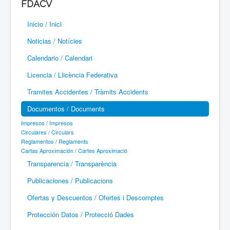
FDACV
Paramotor
Inicio / Inici
Parapente / Parapent
Noticias / Notícies
Ultraligeros / Ultralleugers
Calendario / Calendari
Licencia / Llicència Federativa
Vuelo Con Motor / Vol Amb Motor
Tramites Accidentes / Tràmits Accidents
Documentos / Documents
Impresos / Impresos
Circulares / Circulars
Reglamentos / Reglaments
Cartas Aproximación / Cartes Aproximació
Transparencia / Transparència
Publicaciones / Publicacions
Ofertas y Descuentos / Ofertes i Descomptes
Protección Datos / Protecció Dades