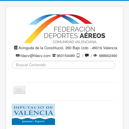
Avinguda de la Constitució, 260 Bajo Izdo - 46019 Valencia
fdacv@fdacv.com
963154489
/
/
688902490
Buscar...
Cambiar
navegación
Aeromodelismo / Aeromodelisme
Ala Delta
Paracaidismo / Paracaigudisme