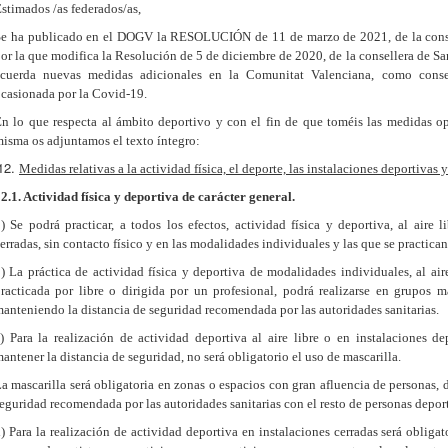
stimados /as federados/as,
e ha publicado en el DOGV la RESOLUCIÓN de 11 de marzo de 2021, de la consel
or la que modifica la Resolución de 5 de diciembre de 2020, de la consellera de Sa
acuerda nuevas medidas adicionales en la Comunitat Valenciana, como consecu
casionada por la Covid-19.
n lo que respecta al ámbito deportivo y con el fin de que toméis las medidas o
isma os adjuntamos el texto íntegro:
Medidas relativas a la actividad física, el deporte, las instalaciones deportivas
2.1. Actividad física y deportiva de carácter general.
a
) Se podrá practicar, a todos los efectos, actividad física y deportiva, al aire 
erradas, sin contacto físico y en las modalidades individuales y las que se practican
) La práctica de actividad física y deportiva de modalidades individuales, al aire
racticada por libre o dirigida por un profesional, podrá realizarse en grupos 
anteniendo la distancia de seguridad recomendada por las autoridades sanitarias.
) Para la realización de actividad deportiva al aire libre o en instalaciones de
antener la distancia de seguridad, no será obligatorio el uso de mascarilla.
a mascarilla será obligatoria en zonas o espacios con gran afluencia de personas, 
eguridad recomendada por las autoridades sanitarias con el resto de personas deport
) Para la realización de actividad deportiva en instalaciones cerradas será obliga