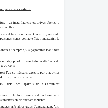
s competicions esportives.
lliure i en instal·lacions esportives obertes o
er parelles.
 en instal·lacions obertes i tancades, practicada
persones, sense contacte físic i mantenint la
ves obertes, i sempre que siga possible mantindre
n no siga possible mantindre la distància de
s o vianants.
atori l’ús de màscara, excepte per a aquelles
4 de la present resolució..
ri, i dels Jocs Esportius de la Comunitat
sitari, o als Jocs esportius de la Comunitat
stableixen en els apartats següents.
ontactes amb altres grups d'entrenament. Així