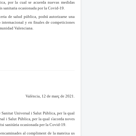
ica, por la cual se acuerda nuevas medidas
s sanitaria ocasionada por la Covid-19.
ria de salud pública, podrá autorizarse una
 internacional y en finales de competiciones
Comunidad Valenciana.
València, 12 de març de 2021.
anitat Universal i Salut Pública, per la qual
al i Salut Pública, per la qual s'acorda noves
isi sanitària ocasionada per la Covid-19.
s, encaminades al compliment de la mateixa us