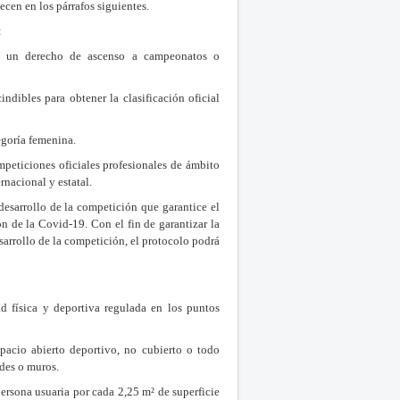
ecen en los párrafos siguientes.
:
an un derecho de ascenso a campeonatos o
dibles para obtener la clasificación oficial
egoría femenina.
mpeticiones oficiales profesionales de ámbito
rnacional y estatal.
esarrollo de la competición que garantice el
n de la Covid-19. Con el fin de garantizar la
esarrollo de la competición, el protocolo podrá
dad física y deportiva regulada en los puntos
spacio abierto deportivo, no cubierto o todo
edes o muros.
persona usuaria por cada 2,25 m² de superficie