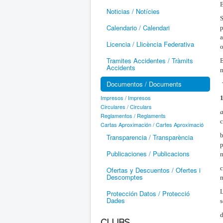
E
Noticias / Notícies
S
Calendario / Calendari
p
Licencia / Llicència Federativa
o
Tramites Accidentes / Tràmits
E
Accidents
m
Documentos / Documents
Impresos / Impresos
1
Circulares / Circulars
Reglamentos / Reglaments
c
Cartas Aproximación / Cartes Aproximació
b
Transparencia / Transparència
p
Publicaciones / Publicacions
m
c
Ofertas y Descuentos / Ofertes i
Descomptes
m
L
Protección Datos / Protecció
Dades
s
d
CLUBS