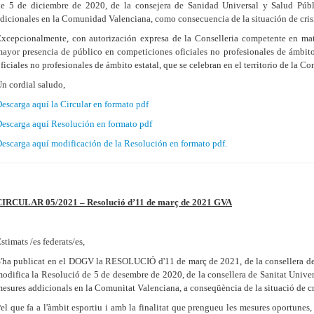
e 5 de diciembre de 2020, de la consejera de Sanidad Universal y Salud Públ
dicionales en la Comunidad Valenciana, como consecuencia de la situación de crisi
xcepcionalmente, con autorización expresa de la Conselleria competente en mate
ayor presencia de público en competiciones oficiales no profesionales de ámbito
ficiales no profesionales de ámbito estatal, que se celebran en el territorio de la 
n cordial saludo,
escarga aquí la Circular en formato pdf
escarga aquí Resolución en formato pdf
escarga aquí modificación de la Resolución en formato pdf.
CIRCULAR 05/2021 – Resolució d’11 de març de 2021 GVA
stimats /es federats/es,
'ha publicat en el DOGV la RESOLUCIÓ d'11 de març de 2021, de la consellera de S
odifica la Resolució de 5 de desembre de 2020, de la consellera de Sanitat Univers
esures addicionals en la Comunitat Valenciana, a conseqüència de la situació de cr
el que fa a l'àmbit esportiu i amb la finalitat que prengueu les mesures oportune