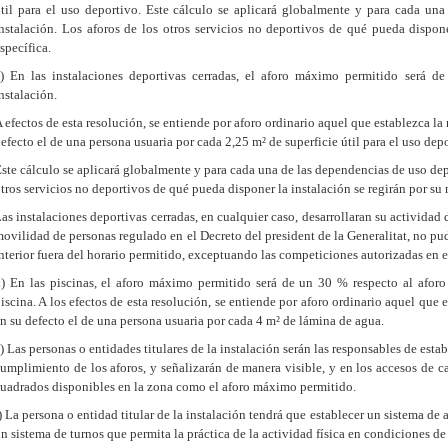
til para el uso deportivo. Este cálculo se aplicará globalmente y para cada un
nstalación. Los aforos de los otros servicios no deportivos de qué pueda dispone
specífica.
c)
En las instalaciones deportivas cerradas, el aforo máximo permitido será d
nstalación.
 efectos de esta resolución, se entiende por aforo ordinario aquel que establezca la
efecto el de una persona usuaria por cada 2,25 m² de superficie útil para el uso dep
ste cálculo se aplicará globalmente y para cada una de las dependencias de uso depo
tros servicios no deportivos de qué pueda disponer la instalación se regirán por su 
as instalaciones deportivas cerradas, en cualquier caso, desarrollaran su actividad d
ovilidad de personas regulado en el Decreto del president de la Generalitat, no pu
nterior fuera del horario permitido, exceptuando las competiciones autorizadas en 
) En las piscinas, el aforo máximo permitido será de un 30 % respecto al aforo 
iscina. A los efectos de esta resolución, se entiende por aforo ordinario aquel que 
n su defecto el de una persona usuaria por cada 4 m² de lámina de agua.
) Las personas o entidades titulares de la instalación serán las responsables de esta
umplimiento de los aforos, y señalizarán de manera visible, y en los accesos de c
uadrados disponibles en la zona como el aforo máximo permitido.
) La persona o entidad titular de la instalación tendrá que establecer un sistema d
n sistema de turnos que permita la práctica de la actividad física en condiciones de