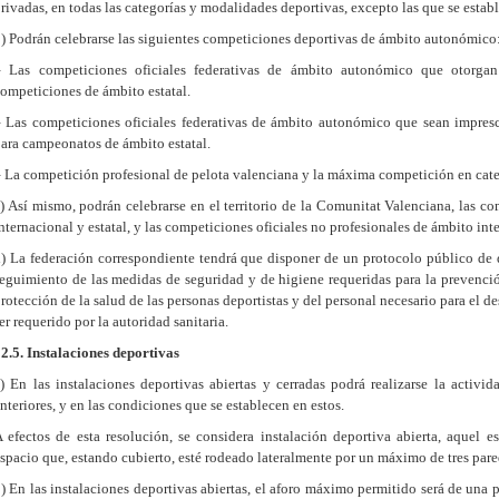
rivadas, en todas las categorías y modalidades deportivas, excepto las que se establ
) Podrán celebrarse las siguientes competiciones deportivas de ámbito autonómico
– Las competiciones oficiales federativas de ámbito autonómico que otorg
ompeticiones de ámbito estatal.
 Las competiciones oficiales federativas de ámbito autonómico que sean imprescin
ara campeonatos de ámbito estatal.
 La competición profesional de pelota valenciana y la máxima competición en cat
) Así mismo, podrán celebrarse en el territorio de la Comunitat Valenciana, las co
nternacional y estatal, y las competiciones oficiales no profesionales de ámbito inte
) La federación correspondiente tendrá que disponer de un protocolo público de d
eguimiento de las medidas de seguridad y de higiene requeridas para la prevenció
rotección de la salud de las personas deportistas y del personal necesario para el d
er requerido por la autoridad sanitaria.
2.5. Instalaciones deportivas
) En las instalaciones deportivas abiertas y cerradas podrá realizarse la activi
nteriores, y en las condiciones que se establecen en estos.
 efectos de esta resolución, se considera instalación deportiva abierta, aquel e
spacio que, estando cubierto, esté rodeado lateralmente por un máximo de tres par
) En las instalaciones deportivas abiertas, el aforo máximo permitido será de una 