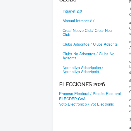
p
1
Intranet 2.0
C
Manual Intranet 2.0
a
C
Crear Nuevo Club/ Crear Nou
Club
s
b
Clubs Adscritos / Clubs Adscrits
A
Clubs No Adscritos / Clubs No
m
Adscrits
c
Normativa Adscripción /
l
Normativa Adscripció
d
d
ELECCIONES 2026
r
Proceso Electoral / Procés Electoral
ELECDEP GVA
e
Voto Electrónico / Vot Electrònic
s
e
1
a