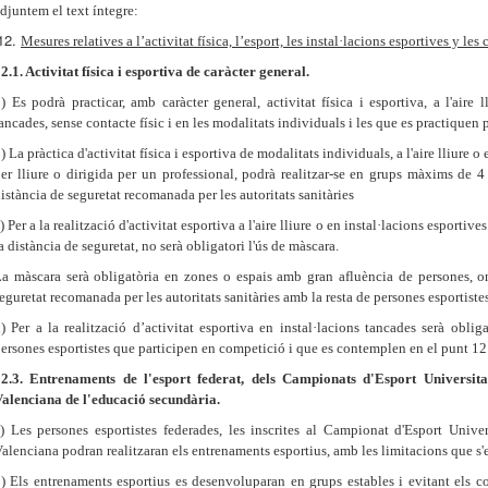
djuntem el text íntegre:
Mesures relatives a l’activitat física, l’esport, les instal·lacions esportives y le
2.1. Activitat física i esportiva de caràcter general.
a
) Es podrà practicar, amb caràcter general, activitat física i esportiva, a l'aire 
ancades, sense contacte físic i en les modalitats individuals i les que es practiquen p
) La pràctica d'activitat física i esportiva de modalitats individuals, a l'aire lliure o
er lliure o dirigida per un professional, podrà realitzar-se en grups màxims de 4 
istància de seguretat recomanada per les autoritats sanitàries
) Per a la realització d'activitat esportiva a l'aire lliure o en instal·lacions esporti
a distància de seguretat, no serà obligatori l'ús de màscara.
a màscara serà obligatòria en zones o espais amb gran afluència de persones, o
eguretat recomanada per les autoritats sanitàries amb la resta de persones esportiste
) Per a la realització d’activitat esportiva en instal·lacions tancades serà oblig
ersones esportistes que participen en competició i que es contemplen en el punt 12.
12.3. Entrenaments de l'esport federat, dels Campionats d'Esport Universita
alenciana de l'educació secundària.
) Les persones esportistes federades, les inscrites al Campionat d'Esport Univer
alenciana podran realitzaran els entrenaments esportius, amb les limitacions que s'e
) Els entrenaments esportius es desenvoluparan en grups estables i evitant els c