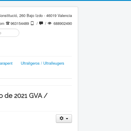
onstitució, 260 Bajo Izdo - 46019 Valencia
com
963154489
/
/
688902490
arapent
Ultraligeros / Ultralleugers
zo de 2021 GVA /