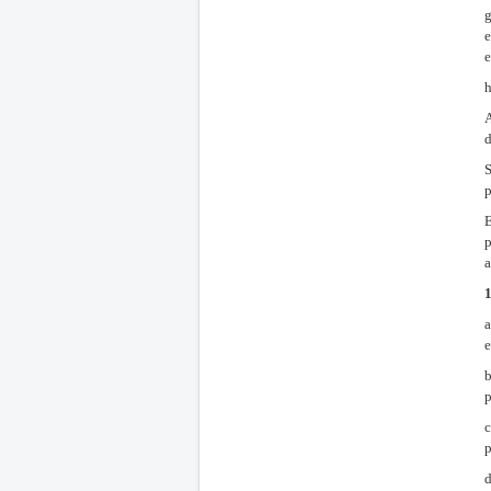
g
e
e
A
d
S
p
E
p
a
1
a
e
b
p
c
p
d