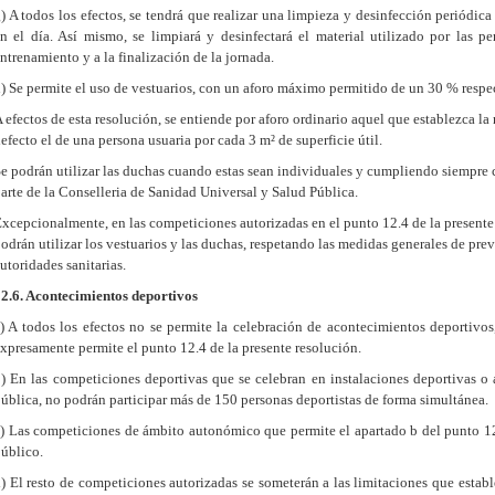
) A todos los efectos, se tendrá que realizar una limpieza y desinfección periódic
n el día. Así mismo, se limpiará y desinfectará el material utilizado por las pe
ntrenamiento y a la finalización de la jornada.
h)
Se permite el uso de vestuarios, con un aforo máximo permitido de un 30 % respec
 efectos de esta resolución, se entiende por aforo ordinario aquel que establezca la
efecto el de una persona usuaria por cada 3 m² de superficie útil.
e podrán utilizar las duchas cuando estas sean individuales y cumpliendo siempre c
arte de la Conselleria de Sanidad Universal y Salud Pública.
xcepcionalmente, en las competiciones autorizadas en el punto 12.4 de la presente 
odrán utilizar los vestuarios y las duchas, respetando las medidas generales de pre
utoridades sanitarias.
2.6. Acontecimientos deportivos
) A todos los efectos no se permite la celebración de acontecimientos deportivo
xpresamente permite el punto 12.4 de la presente resolución.
) En las competiciones deportivas que se celebran en instalaciones deportivas o al
ública, no podrán participar más de 150 personas deportistas de forma simultánea.
) Las competiciones de ámbito autonómico que permite el apartado b del punto 12.
úblico.
) El resto de competiciones autorizadas se someterán a las limitaciones que estab