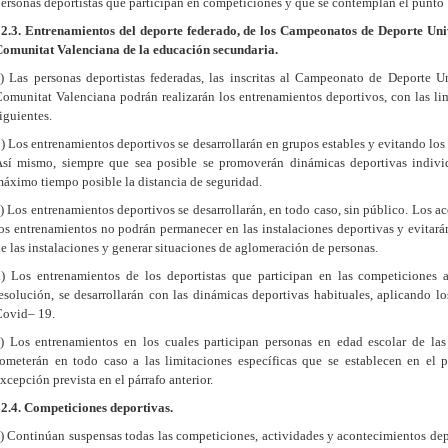
ersonas deportistas que participan en competiciones y que se contemplan el punto 1
2.3. Entrenamientos del deporte federado, de los Campeonatos de Deporte Univ
omunitat Valenciana de la educación secundaria.
) Las personas deportistas federadas, las inscritas al Campeonato de Deporte Un
omunitat Valenciana podrán realizarán los entrenamientos deportivos, con las lim
iguientes.
) Los entrenamientos deportivos se desarrollarán en grupos estables y evitando los
sí mismo, siempre que sea posible se promoverán dinámicas deportivas individ
áximo tiempo posible la distancia de seguridad.
) Los entrenamientos deportivos se desarrollarán, en todo caso, sin público. Los 
os entrenamientos no podrán permanecer en las instalaciones deportivas y evitará
e las instalaciones y generar situaciones de aglomeración de personas.
) Los entrenamientos de los deportistas que participan en las competiciones 
esolución, se desarrollarán con las dinámicas deportivas habituales, aplicando l
Covid– 19.
) Los entrenamientos en los cuales participan personas en edad escolar de las 
ometerán en todo caso a las limitaciones específicas que se establecen en el p
xcepción prevista en el párrafo anterior.
2.4. Competiciones deportivas.
) Continúan suspensas todas las competiciones, actividades y acontecimientos dep