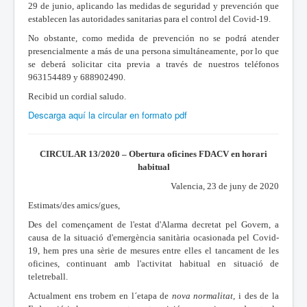
29 de junio, aplicando las medidas de seguridad y prevención que
establecen las autoridades sanitarias para el control del Covid-19.
No obstante, como medida de prevención no se podrá atender
presencialmente a más de una persona simultáneamente, por lo que
se deberá solicitar cita previa a través de nuestros teléfonos
963154489 y 688902490.
Recibid un cordial saludo.
Descarga aquí la circular en formato pdf
CIRCULAR 13/2020 – Obertura oficines FDACV en horari
habitual
Valencia, 23 de juny de 2020
Estimats/des amics/gues,
Des del començament de l'estat d'Alarma decretat pel Govern, a
causa de la situació d'emergència sanitària ocasionada pel Covid-
19, hem pres una sèrie de mesures entre elles el tancament de les
oficines, continuant amb l'activitat habitual en situació de
teletreball.
Actualment ens trobem en l´etapa de
nova normalitat,
i des de la