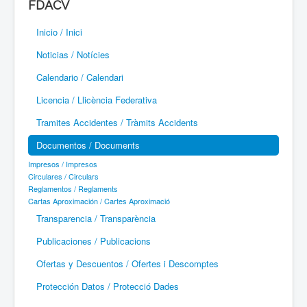
FDACV
Paramotor
Inicio / Inici
Parapente / Parapent
Noticias / Notícies
Ultraligeros / Ultralleugers
Calendario / Calendari
Licencia / Llicència Federativa
Vuelo Con Motor / Vol Amb Motor
Tramites Accidentes / Tràmits Accidents
Documentos / Documents
Impresos / Impresos
Circulares / Circulars
Reglamentos / Reglaments
Cartas Aproximación / Cartes Aproximació
Transparencia / Transparència
Publicaciones / Publicacions
Ofertas y Descuentos / Ofertes i Descomptes
Protección Datos / Protecció Dades