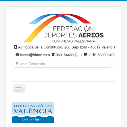
Avinguda de la Constitució, 260 Bajo Izdo - 46019 Valencia
fdacv@fdacv.com
963154489
/
/
688902490
Buscar...
Cambiar
navegación
Aeromodelismo / Aeromodelisme
Ala Delta
Paracaidismo / Paracaigudisme