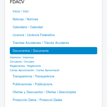
FDACV
Paramotor
Inicio / Inici
Parapente / Parapent
Noticias / Notícies
Ultraligeros / Ultralleugers
Calendario / Calendari
Licencia / Llicència Federativa
Vuelo Con Motor / Vol Amb Motor
Tramites Accidentes / Tràmits Accidents
Documentos / Documents
Impresos / Impresos
Circulares / Circulars
Reglamentos / Reglaments
Cartas Aproximación / Cartes Aproximació
Transparencia / Transparència
Publicaciones / Publicacions
Ofertas y Descuentos / Ofertes i Descomptes
Protección Datos / Protecció Dades