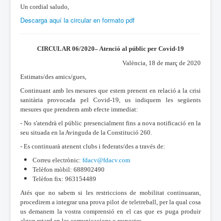
Un cordial saludo,
Descarga aquí la circular en formato pdf
CIRCULAR 06/2020– Atenció al públic per Covid-19
València, 18 de març de 2020
Estimats/des amics/gues,
Continuant amb les mesures que estem prenent en relació a la crisi
sanitària provocada pel Covid-19, us indiquem les següents
mesures que prendrem amb efecte immediat:
- No s'atendrà el públic presencialment fins a nova notificació en la
seu situada en la Avinguda de la Constitució 260.
- Es continuarà atenent clubs i federats/des a través de:
Correu electrònic:
fdacv@fdacv.com
Telèfon mòbil: 688902490
Telèfon fix: 963154489
Atés que no sabem si les restriccions de mobilitat continuaran,
procedirem a integrar una prova pilot de teletreball, per la qual cosa
us demanem la vostra comprensió en el cas que es puga produir
algun retard en les comunicacions o respostes.