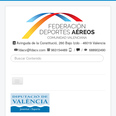
Avinguda de la Constitució, 260 Bajo Izdo - 46019 Valencia
fdacv@fdacv.com
963154489
/
/
688902490
Buscar...
Cambiar
navegación
Aeromodelismo / Aeromodelisme
Ala Delta
Paracaidismo / Paracaigudisme