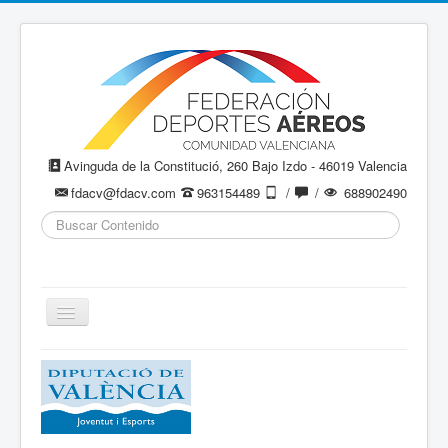
Avinguda de la Constitució, 260 Bajo Izdo - 46019 Valencia
fdacv@fdacv.com
963154489
/
/
688902490
Buscar...
Cambiar
navegación
Aeromodelismo / Aeromodelisme
Ala Delta
Paracaidismo / Paracaigudisme