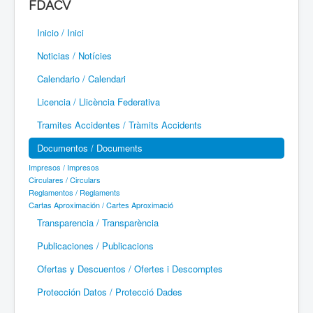
FDACV
Paramotor
Inicio / Inici
Parapente / Parapent
Noticias / Notícies
Ultraligeros / Ultralleugers
Calendario / Calendari
Licencia / Llicència Federativa
Vuelo Con Motor / Vol Amb Motor
Tramites Accidentes / Tràmits Accidents
Documentos / Documents
Impresos / Impresos
Circulares / Circulars
Reglamentos / Reglaments
Cartas Aproximación / Cartes Aproximació
Transparencia / Transparència
Publicaciones / Publicacions
Ofertas y Descuentos / Ofertes i Descomptes
Protección Datos / Protecció Dades