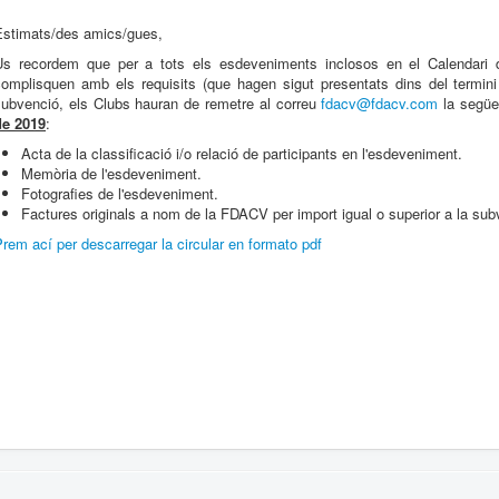
Estimats/des amics/gues,
Us recordem que per a tots els esdeveniments inclosos en el Calendar
complisquen amb els requisits (que hagen sigut presentats dins del termini
subvenció, els Clubs hauran de remetre al correu
fdacv@fdacv.com
la següe
de 2019
:
Acta de la classificació i/o relació de participants en l'esdeveniment.
Memòria de l'esdeveniment.
Fotografies de l'esdeveniment.
Factures originals a nom de la FDACV per import igual o superior a la subv
rem ací per descarregar la circular en formato pdf