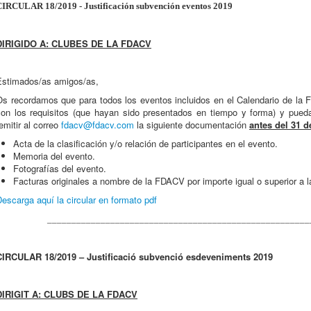
CIRCULAR 18/2019 - Justificación subvención eventos 2019
DIRIGIDO A: CLUBES DE LA FDACV
Estimados/as amigos/as,
Os recordamos que para todos los eventos incluidos en el Calendario de l
con los requisitos (que hayan sido presentados en tiempo y forma) y pued
emitir al correo
fdacv@fdacv.com
la siguiente documentación
antes del 31 d
Acta de la clasificación y/o relación de participantes en el evento.
Memoria del evento.
Fotografías del evento.
Facturas originales a nombre de la FDACV por importe igual o superior a l
escarga aquí la circular en formato pdf
______________________________________________________
CIRCULAR 18/2019 – Justificació subvenció esdeveniments 2019
DIRIGIT A: CLUBS DE LA FDACV