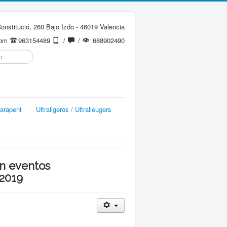
onstitució, 260 Bajo Izdo - 46019 Valencia
com
963154489
/
/
688902490
arapent
Ultraligeros / Ultralleugers
ón eventos
 2019