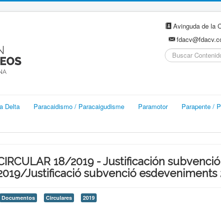
Avinguda de la C
fdacv@fdacv.
Buscar...
a Delta
Paracaidismo / Paracaigudisme
Paramotor
Parapente / P
CIRCULAR 18/2019 - Justificación subvenci
2019/Justificació subvenció esdeveniments
Documentos
Circulares
2019