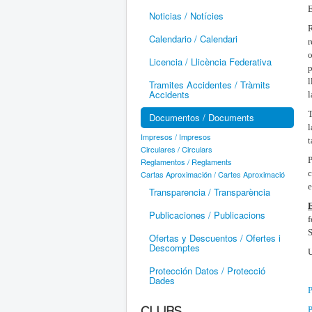
E
Noticias / Notícies
Calendario / Calendari
r
o
Licencia / Llicència Federativa
p
l
Tramites Accidentes / Tràmits
Accidents
l
T
Documentos / Documents
l
Impresos / Impresos
t
Circulares / Circulars
P
Reglamentos / Reglaments
c
Cartas Aproximación / Cartes Aproximació
e
Transparencia / Transparència
E
Publicaciones / Publicacions
f
S
Ofertas y Descuentos / Ofertes i
Descomptes
U
Protección Datos / Protecció
Dades
P
CLUBS
P