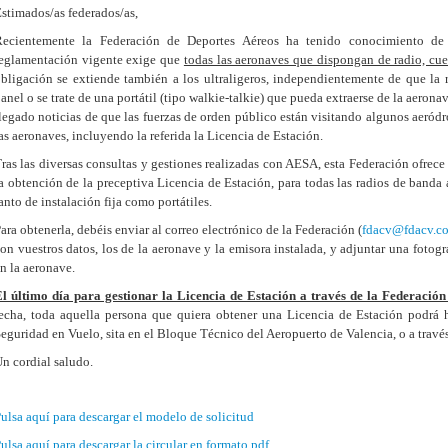
stimados/as federados/as,
Recientemente la Federación de Deportes Aéreos ha tenido conocimiento de 
eglamentación vigente exige que
todas las aeronaves que dispongan de radio, cue
bligación se extiende también a los ultraligeros, independientemente de que la r
anel o se trate de una portátil (tipo walkie-talkie) que pueda extraerse de la aerona
legado noticias de que las fuerzas de orden público están visitando algunos aeró
as aeronaves, incluyendo la referida la Licencia de Estación.
ras las diversas consultas y gestiones realizadas con AESA, esta Federación ofrece 
a obtención de la preceptiva Licencia de Estación, para todas las radios de banda a
anto de instalación fija como portátiles.
ara obtenerla, debéis enviar al correo electrónico de la Federación (
fdacv@fdacv.c
on vuestros datos, los de la aeronave y la emisora instalada, y adjuntar una fotogr
n la aeronave.
l último día para gestionar la Licencia de Estación a través de la Federación 
echa, toda aquella persona que quiera obtener una Licencia de Estación podrá h
eguridad en Vuelo, sita en el Bloque Técnico del Aeropuerto de Valencia, o a trav
n cordial saludo.
ulsa aquí para descargar el modelo de solicitud
ulsa aquí para descargar la circular en formato pdf