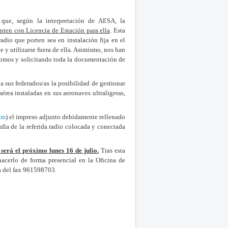
que, según la interpretación de AESA, la
nten con Licencia de Estación para ella
. Esta
adio que porten sea en instalación fija en el
ve y utilizarse fuera de ella. Asimismo, nos han
dromos y solicitando toda la documentación de
a sus federados/as la posibilidad de gestionar
érea instaladas en sus aeronaves ultraligeras,
om
) el impreso adjunto debidamente rellenado
afía de la referida radio colocada y conectada
será el próximo lunes 16 de julio.
Tras esta
acerlo de forma presencial en la Oficina de
és del fax 961598703.