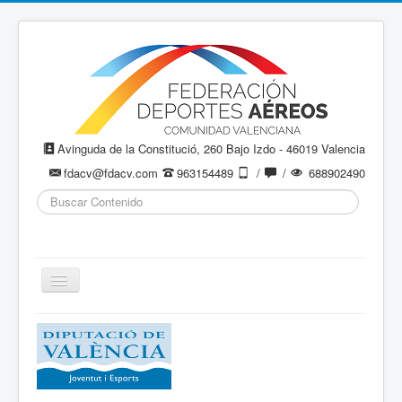
Avinguda de la Constitució, 260 Bajo Izdo - 46019 Valencia
fdacv@fdacv.com
963154489
/
/
688902490
Buscar...
Cambiar
navegación
Aeromodelismo / Aeromodelisme
Ala Delta
Paracaidismo / Paracaigudisme