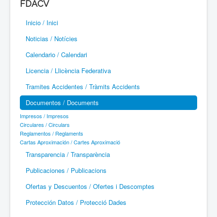
FDACV
Paramotor
Inicio / Inici
Parapente / Parapent
Noticias / Notícies
Ultraligeros / Ultralleugers
Calendario / Calendari
Licencia / Llicència Federativa
Vuelo Con Motor / Vol Amb Motor
Tramites Accidentes / Tràmits Accidents
Documentos / Documents
Impresos / Impresos
Circulares / Circulars
Reglamentos / Reglaments
Cartas Aproximación / Cartes Aproximació
Transparencia / Transparència
Publicaciones / Publicacions
Ofertas y Descuentos / Ofertes i Descomptes
Protección Datos / Protecció Dades