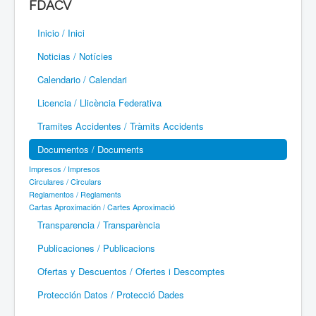
FDACV
Paramotor
Inicio / Inici
Parapente / Parapent
Noticias / Notícies
Ultraligeros / Ultralleugers
Calendario / Calendari
Licencia / Llicència Federativa
Vuelo Con Motor / Vol Amb Motor
Tramites Accidentes / Tràmits Accidents
Documentos / Documents
Impresos / Impresos
Circulares / Circulars
Reglamentos / Reglaments
Cartas Aproximación / Cartes Aproximació
Transparencia / Transparència
Publicaciones / Publicacions
Ofertas y Descuentos / Ofertes i Descomptes
Protección Datos / Protecció Dades