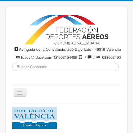
Avinguda de la Constitució, 260 Bajo Izdo - 46019 Valencia
fdacv@fdacv.com
963154489
/
/
688902490
Buscar...
Cambiar
navegación
Aeromodelismo / Aeromodelisme
Ala Delta
Paracaidismo / Paracaigudisme