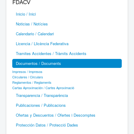
FDACV
Paramotor
Inicio / Inici
Parapente / Parapent
Noticias / Notícies
Ultraligeros / Ultralleugers
Calendario / Calendari
Licencia / Llicència Federativa
Vuelo Con Motor / Vol Amb Motor
Tramites Accidentes / Tràmits Accidents
Documentos / Documents
Impresos / Impresos
Circulares / Circulars
Reglamentos / Reglaments
Cartas Aproximación / Cartes Aproximació
Transparencia / Transparència
Publicaciones / Publicacions
Ofertas y Descuentos / Ofertes i Descomptes
Protección Datos / Protecció Dades