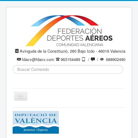
Avinguda de la Constitució, 260 Bajo Izdo - 46019 Valencia
fdacv@fdacv.com
963154489
/
/
688902490
Buscar...
Cambiar
navegación
Aeromodelismo / Aeromodelisme
Ala Delta
Paracaidismo / Paracaigudisme