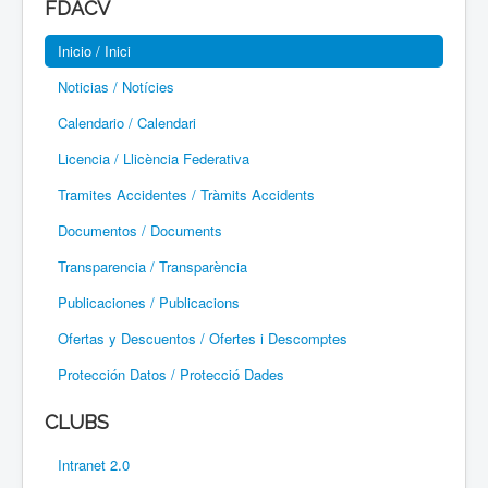
FDACV
Paramotor
Inicio / Inici
Parapente / Parapent
Noticias / Notícies
Ultraligeros / Ultralleugers
Calendario / Calendari
Licencia / Llicència Federativa
Vuelo Con Motor / Vol Amb Motor
Tramites Accidentes / Tràmits Accidents
Documentos / Documents
Transparencia / Transparència
Publicaciones / Publicacions
Ofertas y Descuentos / Ofertes i Descomptes
Protección Datos / Protecció Dades
CLUBS
Intranet 2.0