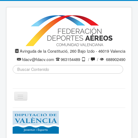
Avinguda de la Constitució, 260 Bajo Izdo - 46019 Valencia
fdacv@fdacv.com
963154489
/
/
688902490
Buscar...
Cambiar
navegación
Aeromodelismo / Aeromodelisme
Ala Delta
Paracaidismo / Paracaigudisme