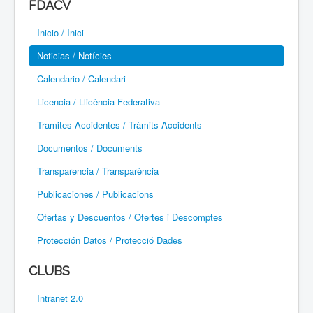
FDACV
Paramotor
Inicio / Inici
Parapente / Parapent
Noticias / Notícies
Ultraligeros / Ultralleugers
Calendario / Calendari
Licencia / Llicència Federativa
Vuelo Con Motor / Vol Amb Motor
Tramites Accidentes / Tràmits Accidents
Documentos / Documents
Transparencia / Transparència
Publicaciones / Publicacions
Ofertas y Descuentos / Ofertes i Descomptes
Protección Datos / Protecció Dades
CLUBS
Intranet 2.0