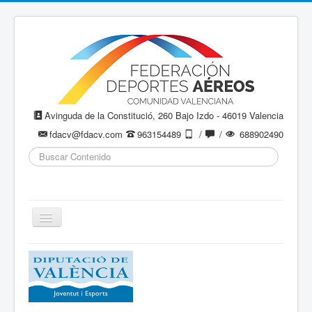
Avinguda de la Constitució, 260 Bajo Izdo - 46019 Valencia
fdacv@fdacv.com
963154489
/
/
688902490
Buscar...
Cambiar
navegación
Aeromodelismo / Aeromodelisme
Ala Delta
Paracaidismo / Paracaigudisme