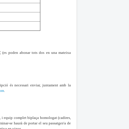
V, (es poden abonar tots dos en una mateixa
cripció és necessari enviar, juntament amb la
com
.
 i equip complet biplaça homologat (cadires,
inar-se haurà de portar el seu passatger/a de
ativa en vigor.