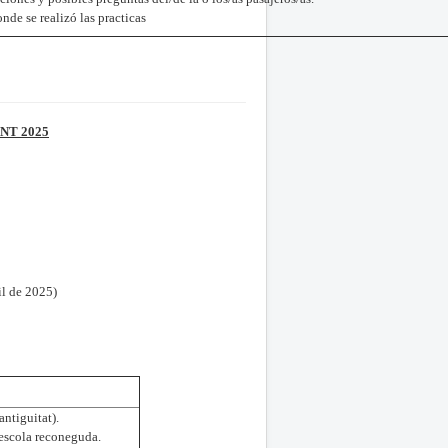
nde se realizó las practicas
NT 202
5
il de 2025)
ntiguitat).
 escola reconeguda.