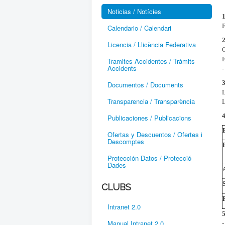
Noticias / Notícies
F
Calendario / Calendari
Licencia / Llicència Federativa
C
Tramites Accidentes / Tràmits
Accidents
-
Documentos / Documents
L
Transparencia / Transparència
L
Publicaciones / Publicacions
Ofertas y Descuentos / Ofertes i
Descomptes
Protección Datos / Protecció
Dades
CLUBS
Intranet 2.0
Manual Intranet 2.0