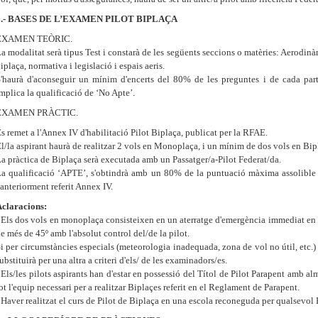
8.- BASES DE L’EXAMEN PILOT BIPLAÇA
EXAMEN TEÒRIC.
a modalitat serà tipus Test i constarà de les següents seccions o matèries: Aerodin
iplaça, normativa i legislació i espais aeris.
'haurà d'aconseguir un mínim d'encerts del 80% de les preguntes i de cada par
mplica la qualificació de ‘No Apte’.
EXAMEN PRÀCTIC.
s remet a l'Annex IV d'habilitació Pilot Biplaça, publicat per la RFAE.
l/la aspirant haurà de realitzar 2 vols en Monoplaça, i un mínim de dos vols en Bip
a pràctica de Biplaça serà executada amb un Passatger/a-Pilot Federat/da.
a qualificació ‘APTE’, s'obtindrà amb un 80% de la puntuació màxima assolible en
'anteriorment referit Annex IV.
claracions:
 Els dos vols en monoplaça consisteixen en un aterratge d'emergència immediat en m
e més de 45º amb l'absolut control del/de la pilot.
i per circumstàncies especials (meteorologia inadequada, zona de vol no útil, etc.) 
ubstituirà per una altra a criteri d'els/ de les examinadors/es.
 Els/les pilots aspirants han d'estar en possessió del Títol de Pilot Parapent amb a
ot l'equip necessari per a realitzar Biplaçes referit en el Reglament de Parapent.
 Haver realitzat el curs de Pilot de Biplaça en una escola reconeguda per qualsevol F