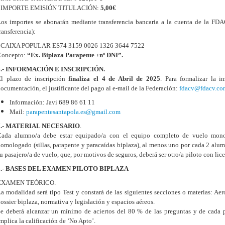
- IMPORTE EMISIÓN TITULACIÓN:
5,00€
os importes se abonarán mediante transferencia bancaria a la cuenta de la F
ransferencia):
- CAIXA POPULAR ES74 3159 0026 1326 3644 7522
Concepto:
“Ex. Biplaza Parapente +nº DNI”.
6.- INFORMACIÓN E INSCRIPCIÓN.
El plazo de inscripción
finaliza el 4 de Abril de 202
5
. Para formalizar la i
ocumentación, el justificante del pago al e-mail de la Federación:
fdacv@fdacv.co
Información: Javi 689 86 61 11
Mail:
parapentesantapola.es@gmail.com
7.- MATERIAL NECESARIO
.
Cada alumno/a debe estar equipado/a con el equipo completo de vuelo mono
omologado (sillas, parapente y paracaídas biplaza), al menos uno por cada 2 alum
u pasajero/a de vuelo, que, por motivos de seguros, deberá ser otro/a piloto con lic
8.- BASES DEL EXAMEN PILOTO BIPLAZA
EXAMEN TEÓRICO.
a modalidad será tipo Test y constará de las siguientes secciones o materias: Ae
ossier biplaza, normativa y legislación y espacios aéreos.
e deberá alcanzar un mínimo de aciertos del 80 % de las preguntas y de cada p
mplica la calificación de ‘No Apto’.