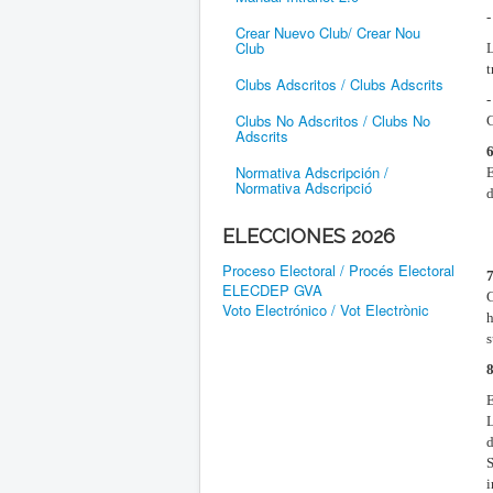
Crear Nuevo Club/ Crear Nou
Club
L
t
Clubs Adscritos / Clubs Adscrits
Clubs No Adscritos / Clubs No
Adscrits
Normativa Adscripción /
Normativa Adscripció
d
ELECCIONES 2026
Proceso Electoral / Procés Electoral
ELECDEP GVA
Voto Electrónico / Vot Electrònic
h
s
L
d
S
i