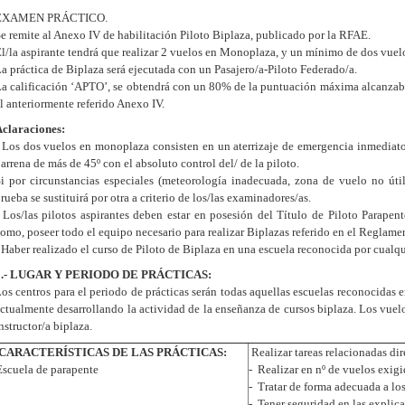
EXAMEN PRÁCTICO.
e remite al Anexo IV de habilitación Piloto Biplaza, publicado por la RFAE.
l/la aspirante tendrá que realizar 2 vuelos en Monoplaza, y un mínimo de dos vuel
a práctica de Biplaza será ejecutada con un Pasajero/a-Piloto Federado/a.
a calificación ‘APTO’, se obtendrá con un 80% de la puntuación máxima alcanzable a
l anteriormente referido Anexo IV.
claraciones:
 Los dos vuelos en monoplaza consisten en un aterrizaje de emergencia inmediato
arrena de más de 45º con el absoluto control del/ de la piloto.
i por circunstancias especiales (meteorología inadecuada, zona de vuelo no útil, 
rueba se sustituirá por otra a criterio de los/las examinadores/as.
 Los/las pilotos aspirantes deben estar en posesión del Título de Piloto Parape
omo, poseer todo el equipo necesario para realizar Biplazas referido en el Reglame
 Haber realizado el curso de Piloto de Biplaza en una escuela reconocida por cualqu
9.- LUGAR Y PERIODO DE PRÁCTICAS:
os centros para el periodo de prácticas serán todas aquellas escuelas reconocidas e
ctualmente desarrollando la actividad de la enseñanza de cursos biplaza. Los vuelo
nstructor/a biplaza.
CARACTERÍSTICAS DE LAS PRÁCTICAS:
Realizar tareas relacionadas di
Escuela de parapente
- Realizar en nº de vuelos exigi
- Tratar de forma adecuada a los
- Tener seguridad en las explica