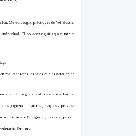
àmica, Meteorologia, pràctiques de Vol, dossier
t individual. El no aconseguir aquest mínim
laça.
 realitzar totes les fases que es detallen en
enys de 60 seg. i la realització d'una barrina
no es poguera fer l'aterratge, aquesta prova se
lmenys 24 mesos d'antiguitat; així com, posseir
ederació Territorial.