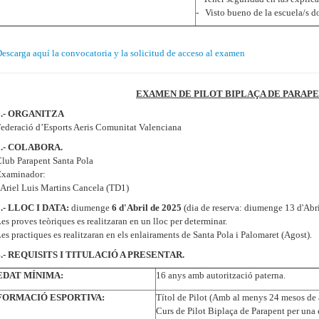
- Visto bueno de la escuela/s do
escarga aquí la convocatoria y la solicitud de acceso al examen
EXAMEN DE PILOT BIPLAÇA DE PARAPE
1.- ORGANITZA
ederació d’Esports Aeris Comunitat Valenciana
2.- COLABORA.
lub Parapent Santa Pola
Examinador:
 Ariel Luis Martins Cancela (TD1)
3.- LLOC I DATA:
diumenge
6 d'Abril de 2025
(dia de reserva: diumenge 13 d'Abr
es proves teòriques es realitzaran en un lloc per determinar.
es practiques es realitzaran en els enlairaments de Santa Pola i Palomaret (Agost).
4.- REQUISITS I TITULACIÓ A PRESENTAR.
EDAT MÍNIMA:
16 anys amb autorització paterna.
FORMACIÓ ESPORTIVA:
Títol de Pilot (Amb al menys 24 mesos de a
Curs de Pilot Biplaça de Parapent per una