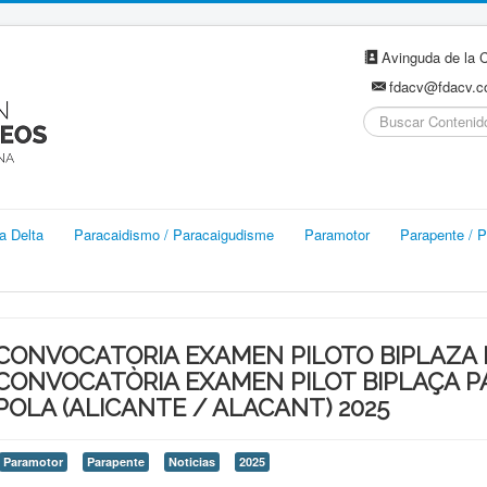
Avinguda de la C
fdacv@fdacv.
Buscar...
a Delta
Paracaidismo / Paracaigudisme
Paramotor
Parapente / P
CONVOCATORIA EXAMEN PILOTO BIPLAZA 
CONVOCATÒRIA EXAMEN PILOT BIPLAÇA P
POLA (ALICANTE / ALACANT) 2025
Paramotor
Parapente
Noticias
2025