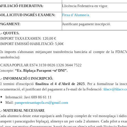
AFILIACIÓ FEDERATIVA:
Llicència Federativa en vigor.
SOL.LICITUD INGRÉS EXAMEN:
Fitxa d’Alumne/a.
PAGAMENT:
Justificant pagament inscripció.
5.- QUOTES.
- IMPORT TAXA EXAMEN: 120,00 €
- IMPORT EMISSIÓ HABILITACIÓ: 5,00€
ls imports s'abonaran mitjançant transferència bancària al compte de la FDAC
ransferència):
- CAIXA POPULAR ES74 3159 0026 1326 3644 7522
Concepte:
“Ex. Biplaça Parapent +nº DNI”.
6.- INFORMACIÓ I INSCRIPCIÓ.
l termini d'inscripció
finalitza el 4 d'Abril de 2025
. Per a formalitzar la ins
ocumentació, el justificant del pagament a l'e-mail de la Federació:
fdacv@fdacv.
Informació: Javi 689 86 61 11
Mail:
parapentesantapola.es@gmail.com
7.- MATERIAL NECESSARI
.
ada alumne/a deure estar equipat/a amb l'equip complet de vol monoplaça i ràdio,
arapent i paracaigudes biplaça), almenys un per cada 2 alumnes. Cada pilot a exam
ol, que, per motius d'assegurances, haurà de ser un altre/a pilot amb llicència Feder