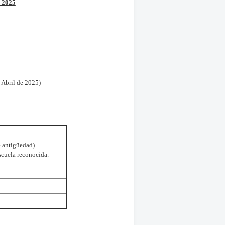
 202
5
 Abril de 2025)
e antigüedad)
scuela reconocida.