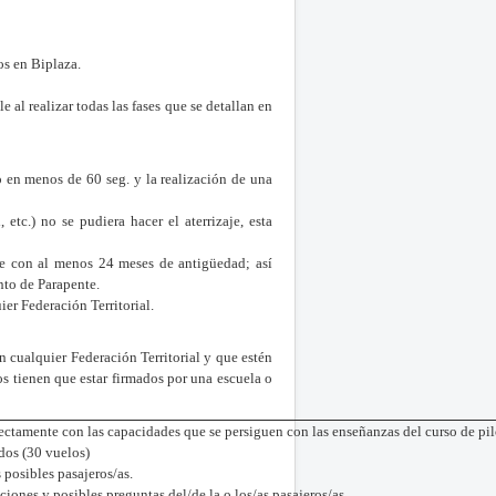
os en Biplaza.
l realizar todas las fases que se detallan en
 en menos de 60 seg. y la realización de una
etc.) no se pudiera hacer el aterrizaje, esta
nte con al menos 24 meses de antigüedad; así
nto de Parapente.
ier Federación Territorial.
n cualquier Federación Territorial y que estén
s tienen que estar firmados por una escuela o
rectamente con las capacidades que se persiguen con las enseñanzas del curso de pil
dos (30 vuelos)
 posibles pasajeros/as.
ciones y posibles preguntas del/de la o los/as pasajeros/as.