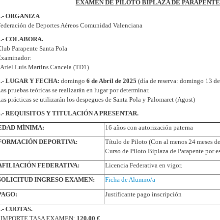
EXAMEN DE PILOTO BIPLAZA DE PARAPENTE
1.- ORGANIZA
ederación de Deportes Aéreos Comunidad Valenciana
2.- COLABORA.
lub Parapente Santa Pola
Examinador:
 Ariel Luis Martins Cancela (TD1)
3.- LUGAR Y FECHA:
domingo
6 de Abril de 2025
(día de reserva: domingo 13 de
as pruebas teóricas se realizarán en lugar por determinar.
as prácticas se utilizarán los despegues de Santa Pola y Palomaret (Agost)
4.- REQUISITOS Y TITULACIÓN A PRESENTAR.
EDAD MÍNIMA:
16 años con autorización paterna
FORMACIÓN DEPORTIVA:
Título de Piloto (Con al menos 24 meses d
Curso de Piloto Biplaza de Parapente por e
AFILIACIÓN FEDERATIVA:
Licencia Federativa en vigor.
SOLICITUD INGRESO EXAMEN:
Ficha de Alumno/a
PAGO:
Justificante pago inscripción
5.- CUOTAS.
- IMPORTE TASA EXAMEN:
120,00 €