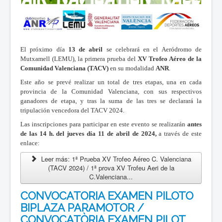
El próximo día
13 de abril
se celebrará en el Aeródromo de
Mutxamell (LEMU), la primera prueba del
X
V
Trofeo Aéreo de la
Comunidad Valenciana (TACV)
en su modalidad
ANR
.
Este año se prevé realizar un total de tres etapas, una en cada
provincia de la Comunidad Valenciana, con sus respectivos
ganadores de etapa, y tras la suma de las tres se declarará la
tripulación vencedora del TACV 2024.
Las inscripciones para participar en este evento se realizarán
antes
de las 14 h. del jueves día 11 de abril de 2024,
a través de este
enlace:
Leer más: 1ª Prueba XV Trofeo Aéreo C. Valenciana
(TACV 2024) / 1ª prova XV Trofeu Aeri de la
C.Valenciana...
CONVOCATORIA EXAMEN PILOTO
BIPLAZA PARAMOTOR /
CONVOCATÒRIA EXAMEN PILOT