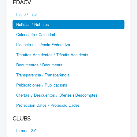
FDACV
Paramotor
Inicio / Inici
Parapente / Parapent
Noticias / Notícies
Ultraligeros / Ultralleugers
Calendario / Calendari
Licencia / Llicència Federativa
Vuelo Con Motor / Vol Amb Motor
Tramites Accidentes / Tràmits Accidents
Documentos / Documents
Transparencia / Transparència
Publicaciones / Publicacions
Ofertas y Descuentos / Ofertes i Descomptes
Protección Datos / Protecció Dades
CLUBS
Intranet 2.0