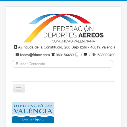
Avinguda de la Constitució, 260 Bajo Izdo - 46019 Valencia
fdacv@fdacv.com
963154489
/
/
688902490
Buscar...
Cambiar
navegación
Aeromodelismo / Aeromodelisme
Ala Delta
Paracaidismo / Paracaigudisme