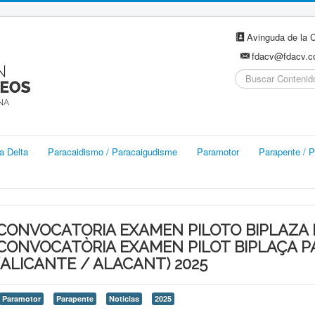
Avinguda de la C
fdacv@fdacv.
Buscar...
a Delta
Paracaidismo / Paracaigudisme
Paramotor
Parapente / P
CONVOCATORIA EXAMEN PILOTO BIPLAZA
CONVOCATÒRIA EXAMEN PILOT BIPLAÇA P
(ALICANTE / ALACANT) 2025
Paramotor
Parapente
Noticias
2025