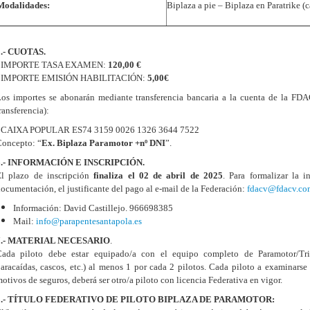
Modalidades:
Biplaza a pie – Biplaza en Paratrike (c
5.- CUOTAS.
- IMPORTE TASA EXAMEN:
120,00 €
- IMPORTE EMISIÓN HABILITACIÓN:
5,00€
os importes se abonarán mediante transferencia bancaria a la cuenta de la F
ransferencia):
- CAIXA POPULAR ES74 3159 0026 1326 3644 7522
oncepto: “
Ex. Biplaza Paramotor +nº DNI
”.
6.- INFORMACIÓN E INSCRIPCIÓN.
El plazo de inscripción
finaliza el 02 de abril de 2025
. Para formalizar la i
ocumentación, el justificante del pago al e-mail de la Federación:
fdacv@fdacv.co
Información: David Castillejo. 966698385
Mail:
info@parapentesantapola.es
7.- MATERIAL NECESARIO
.
Cada piloto debe estar equipado/a con el equipo completo de Paramotor/Trik
aracaídas, cascos, etc.) al menos 1 por cada 2 pilotos. Cada piloto a examinarse 
otivos de seguros, deberá ser otro/a piloto con licencia Federativa en vigor.
8.- TÍTULO FEDERATIVO DE PILOTO BIPLAZA DE PARAMOTOR: