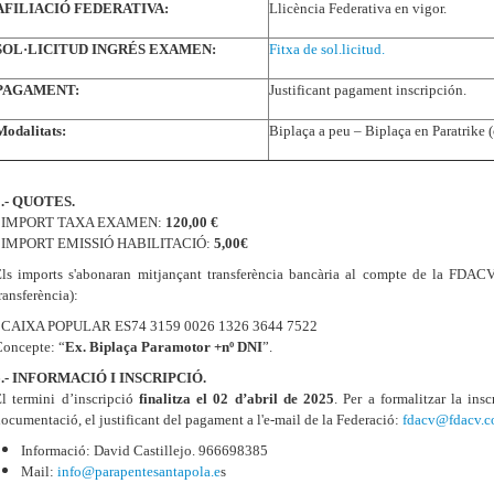
AFILIACIÓ FEDERATIVA:
Llicència Federativa en vigor.
SOL·LICITUD INGRÉS EXAMEN:
Fitxa de sol.licitud.
PAGAMENT:
Justificant pagament inscripción.
Modalitats:
Biplaça a peu – Biplaça en Paratrike (
5.- QUOTES.
- IMPORT TAXA EXAMEN:
120,00 €
- IMPORT EMISSIÓ HABILITACIÓ:
5,00€
ls imports s'abonaran mitjançant transferència bancària al compte de la FDAC
ransferència):
- CAIXA POPULAR ES74 3159 0026 1326 3644 7522
oncepte: “
Ex. Biplaça Paramotor +nº DNI
”.
6.- INFORMACIÓ I INSCRIPCIÓ.
l termini d’inscripció
finalitza el 02 d’abril de 2025
. Per a formalitzar la ins
ocumentació, el justificant del pagament a l'e-mail de la Federació:
fdacv@fdacv.
Informació: David Castillejo. 966698385
Mail:
info@parapentesantapola.e
s