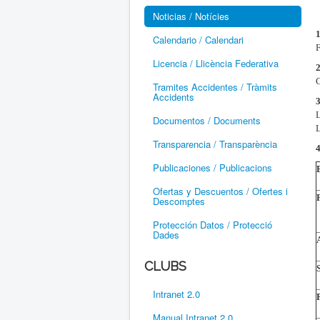
Noticias / Notícies
Calendario / Calendari
F
Licencia / Llicència Federativa
C
Tramites Accidentes / Tràmits
Accidents
L
Documentos / Documents
L
Transparencia / Transparència
Publicaciones / Publicacions
Ofertas y Descuentos / Ofertes i
Descomptes
Protección Datos / Protecció
Dades
CLUBS
Intranet 2.0
Manual Intranet 2.0