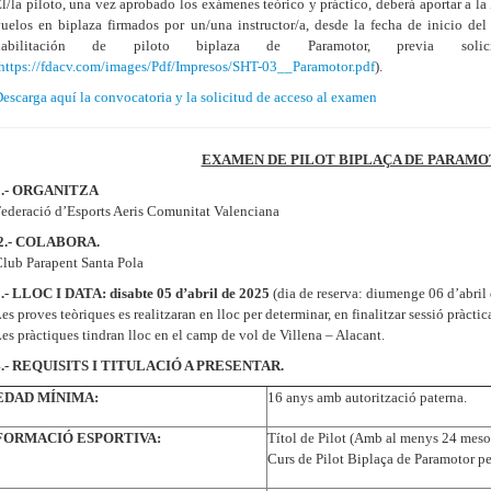
l/la piloto, una vez aprobado los exámenes teórico y práctico, deberá aportar a la
uelos en biplaza firmados por un/una instructor/a, desde la fecha de inicio del 
habilitación de piloto biplaza de Paramotor, previa solic
https://fdacv.com/images/Pdf/Impresos/SHT-03__Paramotor.pdf
).
escarga aquí la convocatoria y la solicitud de acceso al examen
EXAMEN DE PILOT BIPLAÇA DE PARAMO
1.- ORGANITZA
ederació d’Esports Aeris Comunitat Valenciana
2.- COLABORA.
lub Parapent Santa Pola
3.- LLOC I DATA:
disabte 05 d’abril de 2025
(dia de reserva: diumenge 06 d’abril
es proves teòriques es realitzaran en lloc per determinar, en finalitzar sessió pràctic
es pràctiques tindran lloc en el camp de vol de Villena – Alacant.
4.- REQUISITS I TITULACIÓ A PRESENTAR.
EDAD MÍNIMA:
16 anys amb autorització paterna.
FORMACIÓ ESPORTIVA:
Títol de Pilot (Amb al menys 24 mesos
Curs de Pilot Biplaça de Paramotor p