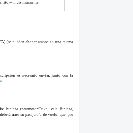
arrito) – Indistintamente.
DACV, (se pueden abonar ambos en una misma
nscripción es necesario enviar, junto con la
m
e biplaza (paramotor/Trike, vela Biplaza,
deberá traer su pasajero/a de vuelo, que, por