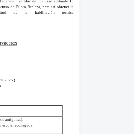
 Federación su libro de vuelos acreditando 15
curso de Piloto Biplaza, para así obtener la
itud de la habilitación técnica
TOR 2025
 de 2025.)
a.
 d'antiguitat).
er escola reconeguda.