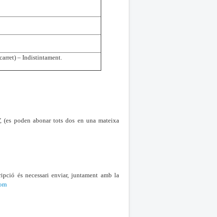
carret) – Indistintament.
V, (es poden abonar tots dos en una mateixa
cripció és necessari enviar, juntament amb la
com