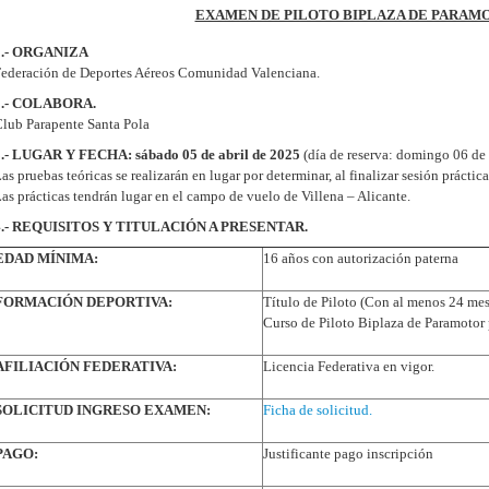
EXAMEN DE PILOTO BIPLAZA DE PARAMO
1.- ORGANIZA
ederación de Deportes Aéreos Comunidad Valenciana.
2.- COLABORA.
lub Parapente Santa Pola
3.- LUGAR Y FECHA:
sábado 05 de abril de 2025
(día de reserva: domingo 06 de 
as pruebas teóricas se realizarán en lugar por determinar, al finalizar sesión práctica
as prácticas tendrán lugar en el campo de vuelo de Villena – Alicante.
4.- REQUISITOS Y TITULACIÓN A PRESENTAR.
EDAD MÍNIMA:
16 años con autorización paterna
FORMACIÓN DEPORTIVA:
Título de Piloto (Con al menos 24 me
Curso de Piloto Biplaza de Paramotor 
AFILIACIÓN FEDERATIVA:
Licencia Federativa en vigor.
SOLICITUD INGRESO EXAMEN:
Ficha de solicitud.
PAGO:
Justificante pago inscripción