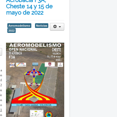
Acrobacia F3A,
Cheste 14 y 15 de
mayo de 2022
Aeromodelismo
Noticias
2022
 a
os
el
22
su
de
os
do
21
os