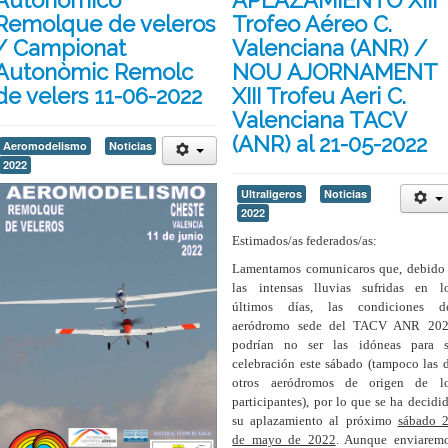
Autonómico
APLAZAMIENTO XIII
Remolque de veleros
Trofeo Aéreo C.
/ Campionat
Valenciana (ANR) /
Autonòmic Remolc
NOU AJORNAMENT
de velers 11-06-2022
XIII Trofeu Aeri C.
Valenciana TACV
(ANR) al 21-05-2022
Aeromodelismo
Noticias
2022
Ultraligeros
Noticias
2022
Estimados/as federados/as:
Lamentamos comunicaros que, debido
las intensas lluvias sufridas en l
últimos días, las condiciones d
aeródromo sede del TACV ANR 20
podrían no ser las idóneas para 
celebración este sábado (tampoco las 
otros aeródromos de origen de l
participantes), por lo que se ha decidi
su aplazamiento al próximo
sábado 
de mayo de 2022
. Aunque enviarem