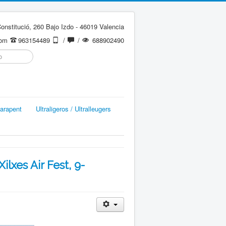
onstitució, 260 Bajo Izdo - 46019 Valencia
com
963154489
/
/
688902490
arapent
Ultraligeros / Ultralleugers
Xilxes Air Fest, 9-