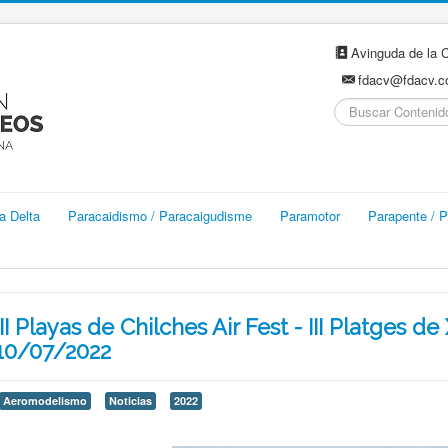
Avinguda de la C
fdacv@fdacv.
Buscar...
a Delta
Paracaidismo / Paracaigudisme
Paramotor
Parapente / P
III Playas de Chilches Air Fest - III Platges de 
10/07/2022
Aeromodelismo
Noticias
2022