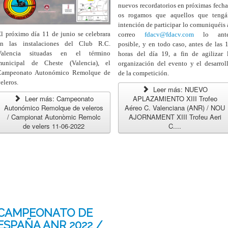
nuevos recordatorios en próximas fecha
os rogamos que aquellos que tengá
intención de participar lo comuniquéis 
l próximo día 11 de junio se celebrara
correo
fdacv@fdacv.com
lo ante
en las instalaciones del Club R.C.
posible, y en todo caso, antes de las 
Valencia situadas en el término
horas del día 19, a fin de agilizar 
municipal de Cheste (Valencia), el
organización del evento y el desarrol
Campeonato Autonómico Remolque de
de la competición.
eleros.
Leer más: NUEVO
Leer más: Campeonato
APLAZAMIENTO XIII Trofeo
Autonómico Remolque de veleros
Aéreo C. Valenciana (ANR) / NOU
/ Campionat Autonòmic Remolc
AJORNAMENT XIII Trofeu Aeri
de velers 11-06-2022
C....
CAMPEONATO DE
ESPAÑA ANR 2022 /