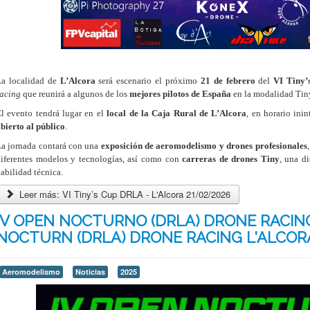
La localidad de
L’Alcora
será escenario el próximo
21 de febrero
del
VI Tiny
acing
que reunirá a algunos de los
mejores pilotos de España
en la modalidad Tin
l evento tendrá lugar en el
local de la Caja Rural de L’Alcora
, en horario ini
bierto al público
.
a jornada contará con una
exposición de aeromodelismo y drones profesionales
iferentes modelos y tecnologías, así como con
carreras de drones Tiny
, una d
abilidad técnica.
Leer más: VI Tiny’s Cup DRLA - L'Alcora 21/02/2026
IV OPEN NOCTURNO (DRLA) DRONE RACING
NOCTURN (DRLA) DRONE RACING L'ALCOR
Aeromodelismo
Noticias
2025