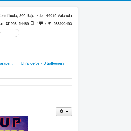
onstitució, 260 Bajo Izdo - 46019 Valencia
com
963154489
/
/
688902490
arapent
Ultraligeros / Ultralleugers