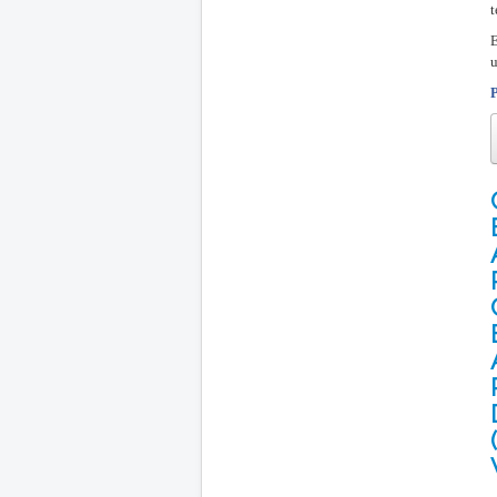
t
E
u