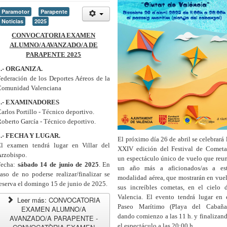
Paramotor
Parapente
Noticias
2025
CONVOCATORIA EXAMEN
ALUMNO/A AVANZADO/A DE
PARAPENTE 2025
1.- ORGANIZA.
ederación de los Deportes Aéreos de la
Comunidad Valenciana
2.- EXAMINADORES
arlos Portillo - Técnico deportivo.
oberto García - Técnico deportivo.
3.- FECHA Y LUGAR.
El próximo día 26 de abril se celebrará 
El examen tendrá lugar en Villar del
XXIV edición del Festival de Cometa
rzobispo.
un espectáculo único de vuelo que reu
Fecha:
sábado 14 de junio de 2025
. En
un año más a aficionados/as a es
aso de no poderse realizar/finalizar se
modalidad aérea, que mostrarán en vue
eserva el domingo 15 de junio de 2025.
sus increíbles cometas, en el cielo 
Valencia. El evento tendrá lugar en 
Leer más: CONVOCATORIA
Paseo Marítimo (Playa del Cabaña
EXAMEN ALUMNO/A
dando comienzo a las 11 h. y finalizan
AVANZADO/A PARAPENTE -
el espectáculo a las 20:00 h.