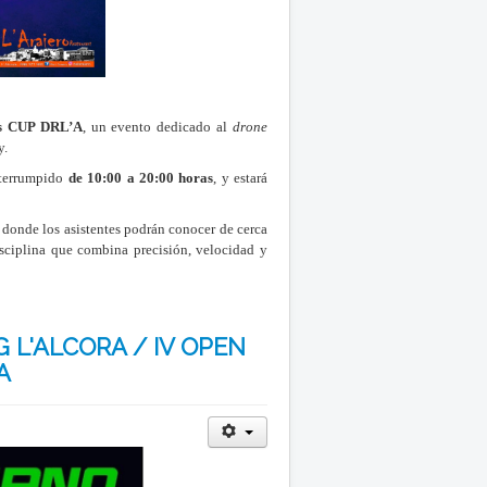
’s CUP DRL’A
, un evento dedicado al
drone
y.
nterrumpido
de 10:00 a 20:00 horas
, y estará
, donde los asistentes podrán conocer de cerca
isciplina que combina precisión, velocidad y
 L'ALCORA / IV OPEN
A