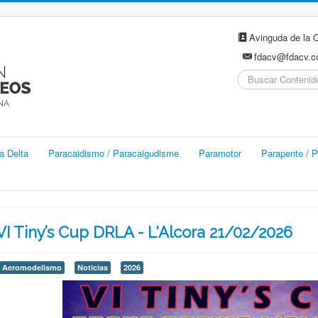
Avinguda de la C
fdacv@fdacv.
Buscar...
a Delta
Paracaidismo / Paracaigudisme
Paramotor
Parapente / P
VI Tiny’s Cup DRLA - L'Alcora 21/02/2026
Aeromodelismo
Noticias
2026