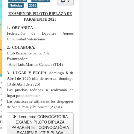
Noticias
2025
EXAMEN DE PILOTO BIPLAZA DE
PARAPENTE 202
5
1.- ORGANIZA
Federación de Deportes Aéreos
Comunidad Valenciana
2.- COLABORA.
Club Parapente Santa Pola
Examinador:
- Ariel Luis Martins Cancela (TD1)
3.- LUGAR Y FECHA:
domingo
6 de
Abril de 2025
(día de reserva: domingo
la
13 de Abril de 2025)
s,
Las pruebas teóricas se realizarán en
ne
lugar por determinar.
ta
Las prácticas se utilizarán los despegues
lo
de Santa Pola y Palomaret (Agost)
de
Leer más: CONVOCATORIA
el
EXAMEN PILOTO BIPLAZA
l)
PARAPENTE - CONVOCATÒRIA
do
EXAMEN PILOT BIPLAÇA