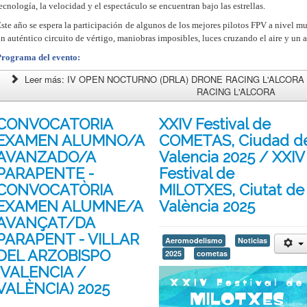
ecnología, la velocidad y el espectáculo se encuentran bajo las estrellas.
ste año se espera la participación de algunos de los mejores pilotos FPV a nivel mu
n auténtico circuito de vértigo, maniobras imposibles, luces cruzando el aire y un 
Programa del evento:
Leer más: IV OPEN NOCTURNO (DRLA) DRONE RACING L'ALCORA
RACING L'ALCORA
CONVOCATORIA
XXIV Festival de
EXAMEN ALUMNO/A
COMETAS, Ciudad d
AVANZADO/A
Valencia 2025 / XXIV
PARAPENTE -
Festival de
CONVOCATÒRIA
MILOTXES, Ciutat de
EXAMEN ALUMNE/A
València 2025
AVANÇAT/DA
PARAPENT - VILLAR
Aeromodelismo
Noticias
DEL ARZOBISPO
2025
cometas
(VALENCIA /
VALÈNCIA) 2025