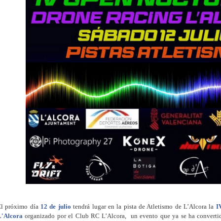
El próximo día
12 de julio
tendrá lugar en la pista de Atletismo de L’Alcora la
I
L'Alcora
organizado por el Club RC L’Alcora, un evento que ya se ha convertid