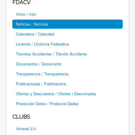
FDACV
Paramotor
Inicio / Inici
Parapente / Parapent
Noticias / Notícies
Ultraligeros / Ultralleugers
Calendario / Calendari
Licencia / Llicència Federativa
Vuelo Con Motor / Vol Amb Motor
Tramites Accidentes / Tràmits Accidents
Documentos / Documents
Transparencia / Transparència
Publicaciones / Publicacions
Ofertas y Descuentos / Ofertes i Descomptes
Protección Datos / Protecció Dades
CLUBS
Intranet 2.0