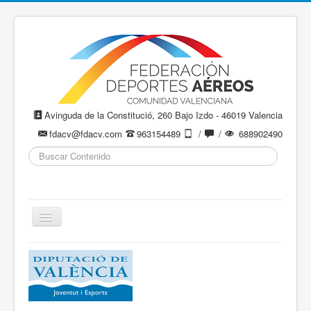
Avinguda de la Constitució, 260 Bajo Izdo - 46019 Valencia
fdacv@fdacv.com
963154489
/
/
688902490
Buscar...
Cambiar
navegación
Aeromodelismo / Aeromodelisme
Ala Delta
Paracaidismo / Paracaigudisme