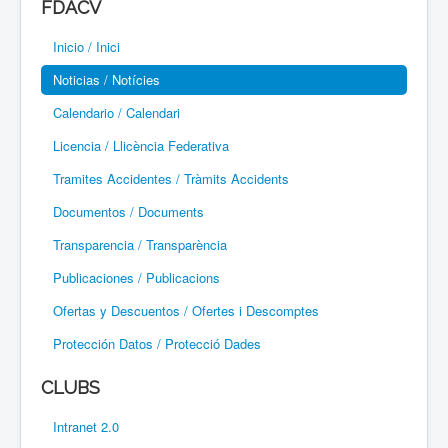
FDACV
Paramotor
Inicio / Inici
Parapente / Parapent
Noticias / Notícies
Ultraligeros / Ultralleugers
Calendario / Calendari
Licencia / Llicència Federativa
Vuelo Con Motor / Vol Amb Motor
Tramites Accidentes / Tràmits Accidents
Documentos / Documents
Transparencia / Transparència
Publicaciones / Publicacions
Ofertas y Descuentos / Ofertes i Descomptes
Protección Datos / Protecció Dades
CLUBS
Intranet 2.0