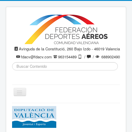
Avinguda de la Constitució, 260 Bajo Izdo - 46019 Valencia
fdacv@fdacv.com
963154489
/
/
688902490
Buscar...
Cambiar
navegación
Aeromodelismo / Aeromodelisme
Ala Delta
Paracaidismo / Paracaigudisme