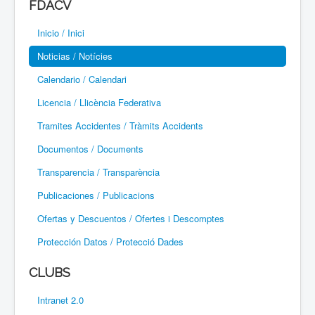
FDACV
Paramotor
Inicio / Inici
Parapente / Parapent
Noticias / Notícies
Ultraligeros / Ultralleugers
Calendario / Calendari
Licencia / Llicència Federativa
Vuelo Con Motor / Vol Amb Motor
Tramites Accidentes / Tràmits Accidents
Documentos / Documents
Transparencia / Transparència
Publicaciones / Publicacions
Ofertas y Descuentos / Ofertes i Descomptes
Protección Datos / Protecció Dades
CLUBS
Intranet 2.0