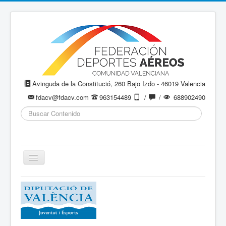
Avinguda de la Constitució, 260 Bajo Izdo - 46019 Valencia
fdacv@fdacv.com
963154489
/
/
688902490
Buscar...
Cambiar
navegación
Aeromodelismo / Aeromodelisme
Ala Delta
Paracaidismo / Paracaigudisme