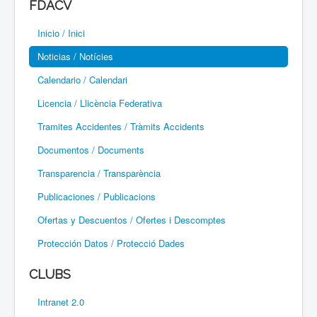
FDACV
Paramotor
Inicio / Inici
Parapente / Parapent
Noticias / Notícies
Ultraligeros / Ultralleugers
Calendario / Calendari
Licencia / Llicència Federativa
Vuelo Con Motor / Vol Amb Motor
Tramites Accidentes / Tràmits Accidents
Documentos / Documents
Transparencia / Transparència
Publicaciones / Publicacions
Ofertas y Descuentos / Ofertes i Descomptes
Protección Datos / Protecció Dades
CLUBS
Intranet 2.0