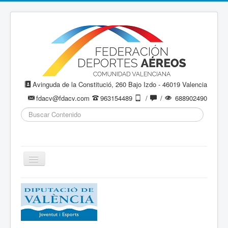
Avinguda de la Constitució, 260 Bajo Izdo - 46019 Valencia
fdacv@fdacv.com
963154489
/
/
688902490
Buscar...
Cambiar
navegación
Aeromodelismo / Aeromodelisme
Ala Delta
Paracaidismo / Paracaigudisme