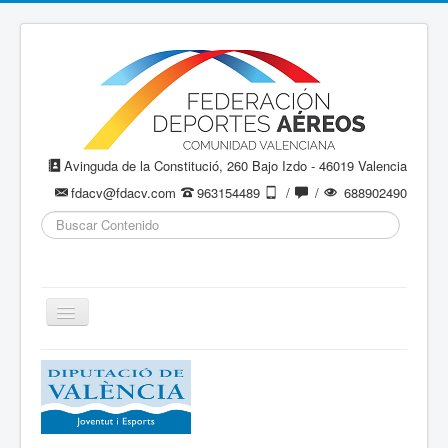
Avinguda de la Constitució, 260 Bajo Izdo - 46019 Valencia
fdacv@fdacv.com
963154489
/
/
688902490
Buscar...
Cambiar
navegación
Aeromodelismo / Aeromodelisme
Ala Delta
Paracaidismo / Paracaigudisme