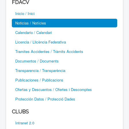
FDACV
Paramotor
Inicio / Inici
Parapente / Parapent
Noticias / Notícies
Ultraligeros / Ultralleugers
Calendario / Calendari
Licencia / Llicència Federativa
Vuelo Con Motor / Vol Amb Motor
Tramites Accidentes / Tràmits Accidents
Documentos / Documents
Transparencia / Transparència
Publicaciones / Publicacions
Ofertas y Descuentos / Ofertes i Descomptes
Protección Datos / Protecció Dades
CLUBS
Intranet 2.0