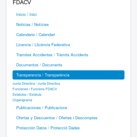
FDACV
Paramotor
Inicio / Inici
Parapente / Parapent
Noticias / Notícies
Ultraligeros / Ultralleugers
Calendario / Calendari
Licencia / Llicència Federativa
Vuelo Con Motor / Vol Amb Motor
Tramites Accidentes / Tràmits Accidents
Documentos / Documents
Transparencia / Transparència
Junta Directiva / Junta Directiva
Funciones / Funcions FDACV
Estatutos / Estatuts
Organigrama
Publicaciones / Publicacions
Ofertas y Descuentos / Ofertes i Descomptes
Protección Datos / Protecció Dades