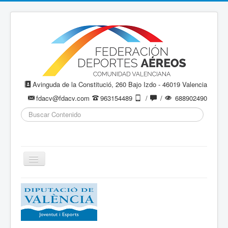
Avinguda de la Constitució, 260 Bajo Izdo - 46019 Valencia
fdacv@fdacv.com
963154489
/
/
688902490
Buscar...
Cambiar
navegación
Aeromodelismo / Aeromodelisme
Ala Delta
Paracaidismo / Paracaigudisme