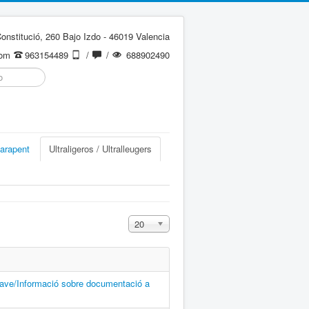
onstitució, 260 Bajo Izdo - 46019 Valencia
com
963154489
/
/
688902490
arapent
Ultraligeros / Ultralleugers
Cantidad a mostrar
20
ave/Informació sobre documentació a